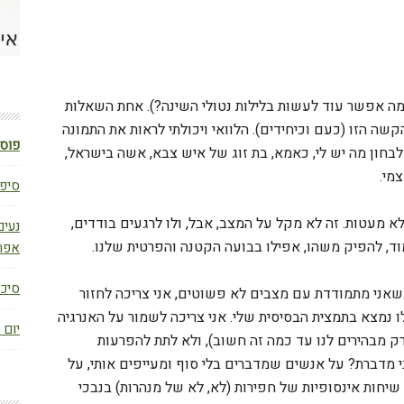
, מה אפשר עוד לעשות בלילות נטולי השינה?). אחת השאלות
שה הזו (כעם וכיחידים). הלוואי ויכולתי לראות את התמונה
פוסט
לבחון מה יש לי, כאמא, בת זוג של איש צבא, אשה בישראל,
מי.
סיפו
 מעטות. זה לא מקל על המצב, אבל, ולו לרגעים בודדים,
נעים
, להפיק משהו, אפילו בבועה הקטנה והפרטית שלנו.
אפר
סיכום ב
אני מתמודדת עם מצבים לא פשוטים, אני צריכה לחזור
ו נמצא בתמצית הבסיסית שלי. אני צריכה לשמור על האנרגיה
יום 
רק מבהירים לנו עד כמה זה חשוב), ולא לתת להפרעות
י מדברת? על אנשים שמדברים בלי סוף ומעייפים אותי, על
שיחות אינסופיות של חפירות (לא, לא של מנהרות) בנבכי