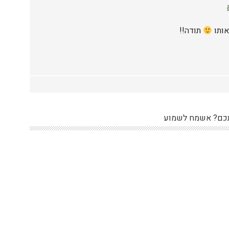
אותו
תודה!!
כם? אשמח לשמוע