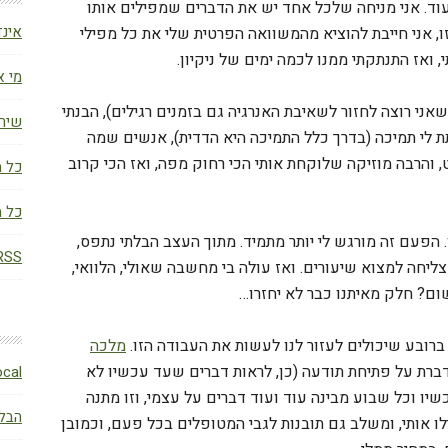
ועוד. אני מניחה שלכל אחד יש את הדברים שמפילים אותו
אינד
, אני חייבת להוציא מהמשוואה הפרטית שלי את כל מפילי
, ואז התנתקתי ממנו לכמה ימים של ניקיון.
מי א
ני רוצה לחזור לשאיבת האנרגיה גם בזמנים רגילים), הבנתי
שירו
 לי תמיכה (בדרך כלל התמיכה היא הדדית), אנשים שמה
 והרבה מוזיקה שלוקחת אותי הכי רחוק מפה, ואז הכי קרוב
כל מ
כל מ
 הפעם זה מורגש לי יותר מתמיד. מתוך העצב הבלתי נתפס,
RSS (פוסטי
צליחה למצוא שיעורים. ואז עולה בי מחשבה שאולי, הלוואי,
ום? חלק מאיתנו כבר לא יחזרו…
ברובע שיכולים לעזור לנו לעשות את העבודה הזו.
מלכה
שיטה מרתקת בשם MYND – המדברת על פתיחת תודעה (כן, לראות דברים שעד עכשיו לא
BLocal – הבלו
שיו וכל שבוע מבינה עוד ועוד דברים על עצמי, וזו מתנה
הבלו
לו אותי, ומשלב גם תובנות לגבי המטופלים בכל פעם, וכמובן