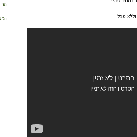
במחיר סמלי.
מה ז
וללא סבל.
האם 