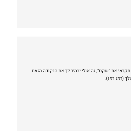
 תקראי את "שקט", זה אולי יבהיר לך את הנקודה הזאת.
ך (רמז רמז).