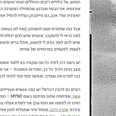
הנפש, על בילויים ריקים הכוללים המוני אנשים 
אנרגטית. אני הבנתי שברגע שהתחילה המערכה הזו
האנרגיה שלי. אגב, גם פייסבוק הצליח להפיל אותי
אבל כמו שלמדתי ממה להתרחק (ואני לא בטוחה שא
למה כדאי לי להתקרב. אנשים שיש להם יכולת לתת
שיש להם לומר גורם לי לחשוב, אוכל בריא ופשוט,
לעצמי, לפעמים במרווחים של שניות.
יש גישה כזו, לפיה כל מה שקורה בא ללמד אותנו.
מצב הרוח הירוד כל כך, החרדות והתסכול – אני מ
כבר למדנו מה שצריך, ואפשר סוף סוף לחזור לנש
רוצים גם להבין דברים? יש כמה אנשים מעניינים 
אשר
, שפיתחה 
ראינו זה לפתוח את התודעה). אני לומדת אצלה עכ
נהדרת.
אהרון זיזוב
, מטפל סיני שמצליח לאזן אפי