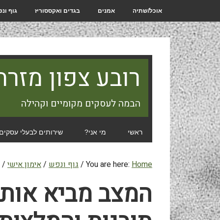
אוכל/שתיה
אמנים
בגדים ואקססוריז
גוף ונ
רובע צפון מזרח
הבמה לעסקים מקומיים וקהילה
ראשי
מי אני?
שירותים לבעלי עסקים
Home
You are here:
/
גוף ונפש
/
אימון אישי
/
ה
המצב מביא אותי 