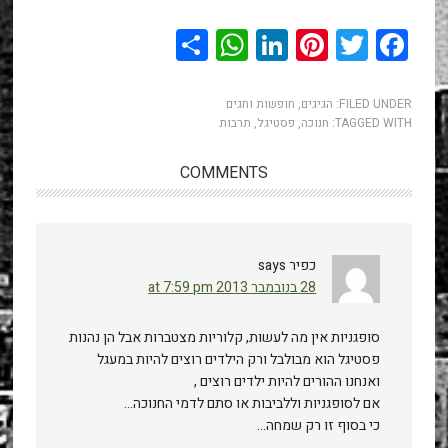
WhatsApp
Share
LinkedIn
Pinterest
Twitter
Facebook
FILED UNDER:
הגיגים
,
חופשות וחגים
TAGGED WITH:
חנוכה
,
פסטיגל
,
תרבות
COMMENTS
כפיר
says
28 בנובמבר 2013 at 7:59 pm
סופגניות אין מה לעשות, קלוריות מצטברות אבל הן נהנות
פסטיגל הוא מבולבל ורק הילדים רוצים להיות במעגל
ואנחנו ההורים להיות ילדים רוצים ,
אם לסופגניות וללביבות או סתם לדמי החנוכה…
כי בסוף זו רק שמחה…