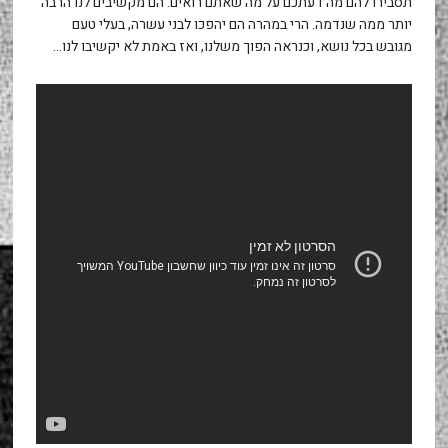
תסבירו להם מה דעתכם על מה שאתם רואים. הם מקשיבים לנו הרבה
יותר ממה שנדמה. הרי במהרה הם יהפכו לבני עשרה, בעלי טעם
מגובש בכל נושא, וכנראה הפוך משלנו, ואז באמת לא יקשיבו לנו…