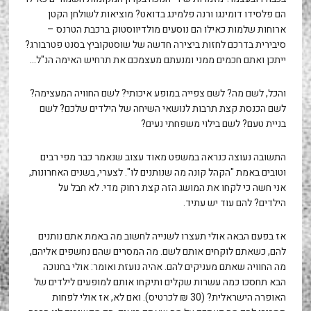
הם פלסידו דומינגו ורנה פלמינג בדואט? מוציאות לשולחן הקטן
ארוחות שלמות כאילו הם נוסעים מולדיווסטוק ברכבת הטרנס –
סיבירית בדרכם לחזות ביצירה חדשה של שוסטקוביץ בסנט פטרבורג?
ייתכן ואתם חכמים ממני ומנעתם מעצמכם את תרחיש האימה הנ"ל…
והכל, לשם מה? לשם צפייה במופע איכותי? לשם החוויה המעצימה?
לשם הכנסת קצת תרבות לנושאי השיחה של הילדים שלכם? לשם
בניית טעם? לשם בילוי משפחתי נעים?
התשובה נעוצה כנראה במשפט מאוד עצוב שנאמר כבר מפי רבים
וטובים באמת "הקהל קונה מה שנותנים לו". לצערי, בשנים האחרונות,
אני חשה כי לקחו את המושג הזה קצת רחוק מדי. לא חבל על
הילדים? להם עוד יש עתיד.
אז בפעם הבאה אולי תעצרו לשנייה לחשוב מה באמת אתם נותנים
להם, כשאתם לוקחים אותם לשם. מה המסרים שהם נחשפים אליהם,
מה החוויה שאתם מעניקים להם. אהיה נועזת ואומר: אולי בחנוכה
הבא תחסכו כמה עשרות שקלים ותיקחו אותם למופעים לילדים של
האופרה הישראלית? (30 ₪ לכרטיס). ואם לא, אז אולי לפחות