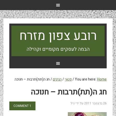
רובע צפון מזרח
הבמה לעסקים מקומיים וקהילה
Home
You are here:
/
פנאי
/
הגיגים
/
חג ה(תת)תרבות – חנוכה
חג ה(תת)תרבות – חנוכה
26 בדצמבר 2011
על ידי
גיל
1 COMMENT