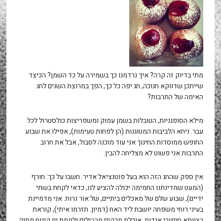
מתי בדיוק זה קרה? איך נרדמנו כך בשמירה על כד השמן? הכיצד
שייתכן שדווקא חנוכה, חג יפה כל כך, הפך במרוצת השנים לחג
האימה של התרבות?
מילא הסופגניות, הטובלות בשמן עמוק ומשפריצות כולסטרול לכל
עבר. ניחא הלביבות המטוגנות (הן לפחות טעימות), אפילו את שבוע
החופש ממוסדות החינוך אני עוד מוכנה לסבול, אבל את חרוב
התרבות אני פשוט לא מצליחה להבין.
אין ספק שהחג הזה הוא בעל פוטנציאל אדיר. חשבו על כך: חורף
(המעט שמדינתנו החמימה יכולה להציע לנו, כדאי לקחת בשתי
ידיים), שבוע שלם של מאכלים ביתיים, של אור נרות. אני מדמיינת
בעיני רוחי משפחה יושבת ליד האח (דמיון. תזרמו איתי), קוראת
בצוותא סיפורי אגדות, אוכלת מרקים מהבילים ולוגמת יין קינוח מתוק