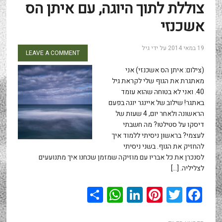
צוללת לתוך היוגה, עם איתן הס
אשכנזי
19 במאי 2014
על ידי
גיל
LEAVE A COMMENT
(צילום: איתן הס אשכנזי) אני
מאתגרת את הגוף שלי לקראת גיל
40. ואני לא בטוחה שהוא עומד
באתגר! שילוב של איינגר יוגה בפעם
הראשונה ולאחר יום, 4 שעות של
דיסקו על סטילטו? מה חשבתי
לעצמי? בראשון ניסיתי ללמוד איך
להחזיק את הגוף. בשני ניסיתי
לסנכרן את כל אבריו עם מוזיקה שמזמן שכחנו איך מתנועעים
לצליליה. […]
WhatsApp
Share
LinkedIn
Pinterest
Twitter
Facebook