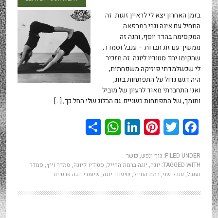
בזמן האחרון יצא לי לראיין זוגות. זה
התחיל עם אינה וגבי במרפאה
המקסימה בהדר יוסף, והנה זה
ממשיך עם זוג חברות – ענבל וסמדר,
שהקימו יחד סטודיו ליוגה. זה מזכיר
לי שכשלמדתי פיזיקה משפחתית,
היה דגש גדול על התפתחות בזוג,
ואני התחברתי מאוד לרעיון של מוביל
ותומך, של התפתחות בשניים. גם הבלוג שלי החל כך, […]
WhatsApp
Share
LinkedIn
Pinterest
Twitter
Facebook
FILED UNDER:
גוף ונפש
,
כושר
TAGGED WITH:
יוגה
,
יוגה ברמת החייל
,
סטודיו ליוגה
,
סמדר וייץ
,
סמדר
וענבל
,
ענבל שני
,
רמת החייל
,
שיעורי יוגה
,
שיעורי יוגה פרטיים