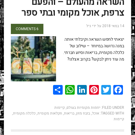
השראה מהעולם – והפעם
צרפת, אוכל מקומי ובתי ספר
14 במאי 2018
על ידי
גיל
6 COMMENTS
יצאתי לחפש השראה וקיבלתי אותה
במנה גדושה במיוחד – שילוב של
כלכלה מקומית, בריאות וסיוע חברתי.
מה עוד ניתן לבקש? בקרוב אצלנו?
WhatsApp
Share
LinkedIn
Pinterest
Twitter
Facebook
FILED UNDER:
יוזמות מקומיות בעולם
,
קיימות
TAGGED WITH:
אוכל
,
בזבוז מזון
,
בריאות
,
חקלאות מקומית
,
כלכלה מקומית
,
קיימות