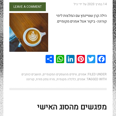
14 במרץ 2020
על ידי
גיל
LEAVE A COMMENT
הילה קרן שטיינמץ עם המלצות לימי
קורונה- ביקור אצל אמנים מקומיים.
WhatsApp
Share
LinkedIn
Pinterest
Twitter
Facebook
FILED UNDER:
אמנים
,
טיפים מהעסקים המקומיים
,
תושבים כותבים
TAGGED WITH:
אמנים
,
כלכלה מקומית
,
מרח צפון מזרח
,
קורונה
מפגשים מהסוג האישי