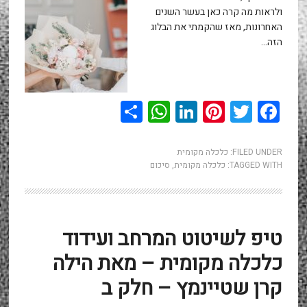
ולראות מה קרה כאן בעשר השנים
האחרונות, מאז שהקמתי את הבלוג
הזה…
WhatsApp
Share
LinkedIn
Pinterest
Twitter
Facebook
FILED UNDER:
כלכלה מקומית
TAGGED WITH:
כלכלה מקומית
,
סיכום
טיפ לשיטוט המרחב ועידוד
כלכלה מקומית – מאת הילה
קרן שטיינמץ – חלק ב