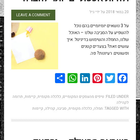
20 במאי 2018
על ידי
גיל
LEAVE A COMMENT
על 3 נושאים יומיומיים בהם נוכל
להשפיע על הסביבה שלנו – האוכל
שלנו, החמלה והשימוש בדיגיטל. איך
עושים זאת? בצעדים קטנים
ופשוטים. רעיונות? פה.
WhatsApp
Share
LinkedIn
Pinterest
Twitter
Facebook
FILED UNDER:
טיפים מהעסקים המקומיים
,
כלכלה מקומית
,
קיימות
,
תרומה
לקהילה
TAGGED WITH:
חמלה
,
כלכלה מקומית
,
סביבה
,
קהילה
,
קיימות