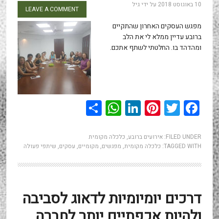
10 באוגוסט 2018
על ידי
גיל
LEAVE A COMMENT
מפגש העסקים האחרון שהתקיים
ברובע עדיין ממלא לי את הלב
ומהדהד בו. החלטתי לשתף אתכם.
WhatsApp
Share
LinkedIn
Pinterest
Twitter
Facebook
FILED UNDER:
אירועים ברובע
,
כלכלה מקומית
TAGGED WITH:
כלכלה מקומית
,
מפגשים
,
מקומיים
,
עסקים
,
שיתפי פעולה
דרכים יומיומיות לדאוג לסביבה
ולהיות אכפתיים יותר לחברה