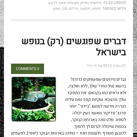
FILED UNDER:
חופשות וחגים
,
מקומות מחוץ לרובע
TAGGED WITH:
חופש
,
חופשה
,
טילים
,
סקי
,
שקט
דברים שפוגשים (רק) בנופש
בישראל
21 במרץ 2013
על ידי
גיל
3 COMMENTS
גברים מיוזעים שמשחקים כדורגל
בדשא מול החדר שלך, ללא חולצה,
ולא נראים כמו בקהאם. את המפקד
שלך מהצבא. שקיות קפה נמס עלית.
הגדרה חדשה למושג "בידור". יותר
פרנצ' פדיקור מאשר העין יכולה
לספוג. סלט טונה בארוחת הבוקר,
בכמות שיכולה לגרום לך להפוך
לכובען מטורף. ולעומת זאת – טחינה בארוחת הבוקר (יאמי), לפעמים