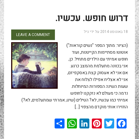
דרוש חופש. עכשיו.
18 באוגוסט 2014
על ידי
גיל
LEAVE A COMMENT
(הציור: מתוך הספר "נשים קוראות")
אוטוטו מסתיימות הקייטנות, ועוד
חופש אמיתי עם הילדים מתחיל. כן,
אני בכוונה מתעלמת מהמצב כרגע.
אם אני לא אעסוק קצת באסקפיזם,
אני לא אצליח אפילו לצלוח את
שעות השינה הספורות המיוחלות.
נדמה כי מעולם לא נזקקנו לחופש
אמיתי כמו עכשיו, לא? הטילים (שיט, אמרתי שמתעלמים, לא?)
החזירו אותי מוקדם מהצפוי […]
WhatsApp
Share
LinkedIn
Pinterest
Twitter
Facebook