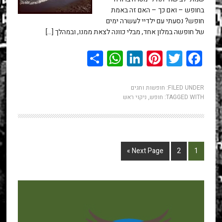
בחופש – ואם כך – האם זה באמת
חופש? נסעתי עם ילדיי לעשרה ימים
של חופשה במלון אחד, מבלי כוונה לצאת ממנו, ובמהלך […]
WhatsApp
Share
LinkedIn
Pinterest
Twitter
Facebook
FILED UNDER:
חופשות וחגים
TAGGED WITH:
חופש
,
ניקוי ראש
Next Page »
2
1