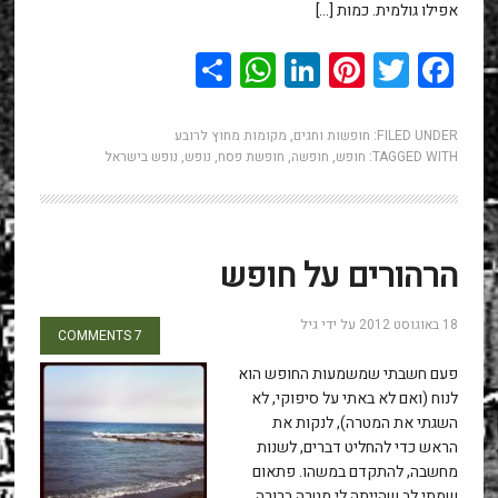
אפילו גולמית. כמות […]
WhatsApp
Share
LinkedIn
Pinterest
Twitter
Facebook
FILED UNDER:
חופשות וחגים
,
מקומות מחוץ לרובע
TAGGED WITH:
חופש
,
חופשה
,
חופשת פסח
,
נופש
,
נופש בישראל
הרהורים על חופש
18 באוגוסט 2012
על ידי
גיל
7 COMMENTS
פעם חשבתי שמשמעות החופש הוא
לנוח (ואם לא באתי על סיפוקי, לא
השגתי את המטרה), לנקות את
הראש כדי להחליט דברים, לשנות
מחשבה, להתקדם במשהו. פתאום
שמתי לב שהייתה לי מטרה ברורה