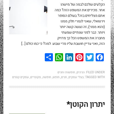
הקלעים שלכם לבמה של מישהו
אחר. מכירים את המשפט הזה? כמה
אתם מצליחים בזה? בעולם הסופר
וירטואלי, שאני לגמרי חלק ממנו
(והוא ממני), זה נעשה קשה יותר
ויותר. כבר לפני שנתיים שמעתי
מחברה את המשפט הכל כך מדויק
הזה, ואני עדיין חושבת עליו מדי שבוע. למה? כי כמו כולם […]
WhatsApp
Share
LinkedIn
Pinterest
Twitter
Facebook
FILED UNDER:
הגיגים
,
חופשות וחגים
TAGGED WITH:
בעלי עסקים
,
חגים
,
חופש
,
חופשה
,
מקומיים
,
עסקים קטנים
יתרון הקוטן*