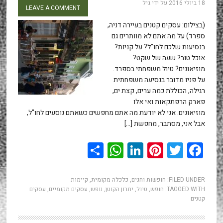
18 ביולי 2016
על ידי
גיל
LEAVE A COMMENT
(בצילום: עסקים קטנים בעיירה דניה,
ספרד) על מה אתם לא מוותרים גם
בנסיעות שלכם לחו"ל? על קניות?
אוכל טוב? שעה של שקט?
מוזיאונים? טיול משפחתי בספרד.
על פניו מדובר בנסיעה משפחתית
רגילה, הכוללת כמה ערים, קצת ים,
פארק הרפתקאות ואי אלו
מוזיאונים. אני לא יודעת מה אתם מחפשים כשאתם נוסעים לחו"ל,
אבל אני, מסתבר, מחפשת […]
WhatsApp
Share
LinkedIn
Pinterest
Twitter
Facebook
FILED UNDER:
חופשות וחגים
,
כלכלה מקומית
,
קיימות
TAGGED WITH:
חופש
,
טיול
,
יתרון הקוטן
,
נופש
,
עסקים מקומיים
,
עסקים
קטנים