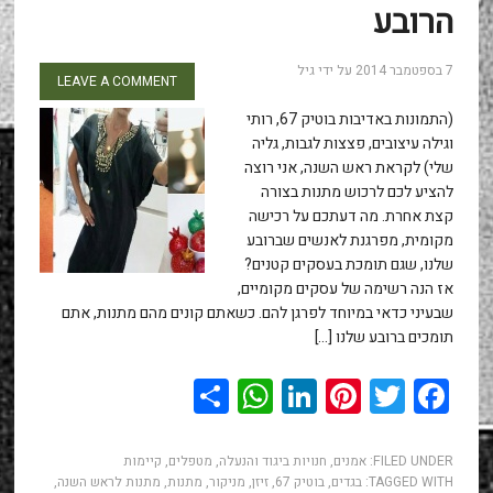
הרובע
7 בספטמבר 2014
על ידי
גיל
LEAVE A COMMENT
(התמונות באדיבות בוטיק 67, רותי
וגילה עיצובים, פצצות לגבות, גליה
שלי) לקראת ראש השנה, אני רוצה
להציע לכם לרכוש מתנות בצורה
קצת אחרת. מה דעתכם על רכישה
מקומית, מפרגנת לאנשים שברובע
שלנו, שגם תומכת בעסקים קטנים?
אז הנה רשימה של עסקים מקומיים,
שבעיני כדאי במיוחד לפרגן להם. כשאתם קונים מהם מתנות, אתם
תומכים ברובע שלנו […]
WhatsApp
Share
LinkedIn
Pinterest
Twitter
Facebook
FILED UNDER:
אמנים
,
חנויות ביגוד והנעלה
,
מטפלים
,
קיימות
TAGGED WITH:
בגדים
,
בוטיק 67
,
זיזן
,
מניקור
,
מתנות
,
מתנות לראש השנה
,