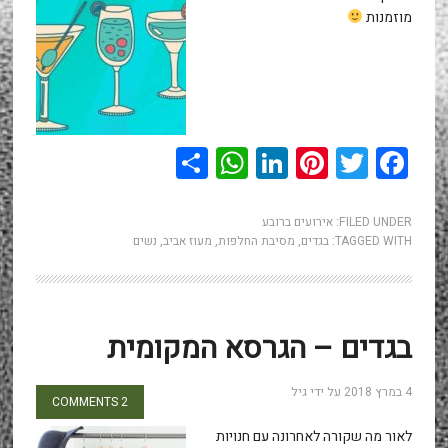
מוזמנות
WhatsApp
Share
LinkedIn
Pinterest
Twitter
Facebook
FILED UNDER:
אירועים ברובע
TAGGED WITH:
בגדים
,
מסיבת החלפות
,
מעוז אביב
,
נשים
בגדים – הגרסא המקומית
4 במרץ 2018
על ידי
גיל
2 COMMENTS
לאור מה שקורה לאחרונה עם חנויות