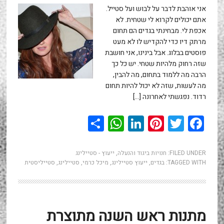
אני אוהבת לדבר על לבוש ועל סטייל.
אתם יכולים לקרוא לי שטחית. לא
אכפת לי. מבחינתי בגדים הם תחום
מרתק דיו כדי להקדיש לו לא מעט
פוסטים בבלוג. אבל בינינו, אני חושבת
שזה רחוק מלהיות שטחי. יש כל כך
הרבה מה ללמוד בתחום, מה להבין,
מה לעשות, שזה לא יכול להיות תחום
רדוד. נפגשתי לאחרונה […]
WhatsApp
Share
LinkedIn
Pinterest
Twitter
Facebook
FILED UNDER:
חנויות ביגוד והנעלה
,
ייעוץ - סטיילינג
TAGGED WITH:
בגדים
,
ייעוץ סטיילינג
,
מיכל כרמי
,
סטיילינג
,
סטייליסטית
מתנות ראש השנה מתוצרת