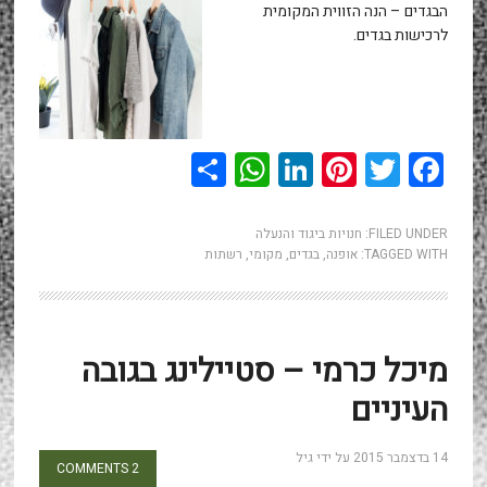
הבגדים – הנה הזווית המקומית
לרכישות בגדים.
WhatsApp
Share
LinkedIn
Pinterest
Twitter
Facebook
FILED UNDER:
חנויות ביגוד והנעלה
TAGGED WITH:
אופנה
,
בגדים
,
מקומי
,
רשתות
מיכל כרמי – סטיילינג בגובה
העיניים
14 בדצמבר 2015
על ידי
גיל
2 COMMENTS