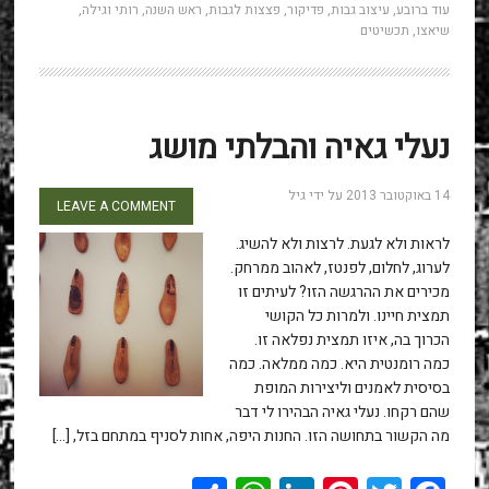
עוד ברובע
,
עיצוב גבות
,
פדיקור
,
פצצות לגבות
,
ראש השנה
,
רותי וגילה
,
שיאצו
,
תכשיטים
נעלי גאיה והבלתי מושג
14 באוקטובר 2013
על ידי
גיל
LEAVE A COMMENT
לראות ולא לגעת. לרצות ולא להשיג.
לערוג, לחלום, לפנטז, לאהוב ממרחק.
מכירים את ההרגשה הזו? לעיתים זו
תמצית חיינו. ולמרות כל הקושי
הכרוך בה, איזו תמצית נפלאה זו.
כמה רומנטית היא. כמה ממלאה. כמה
בסיסית לאמנים וליצירות המופת
שהם רקחו. נעלי גאיה הבהירו לי דבר
מה הקשור בתחושה הזו. החנות היפה, אחות לסניף במתחם בזל, […]