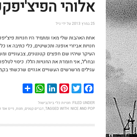
אלוהי הפיצ'יפק
25 במרץ 2013
על ידי
גיל
אחת האהבות שלי מאז ומתמיד היו חנויות פיצ'י
חנויות אביזרי אופנה ותכשיטים, כלי כתיבה או כ
העיקר שיהיו שם חפצים קטנטנים, צבעוניים ומשמ
ובחו"ל, אני חומדת את החנויות הללו. כיסוי לטלפון
עגילים מרשרשים העשויים אגוזים שרכשתי בקמדן
hatsApp
Share
LinkedIn
Pinterest
Twitter
Facebook
FILED UNDER:
חנויות כלי בית/בישול
NICE AND POP
TAGGED WITH:
,
דברים קטנים
,
חנות
,
נייס אנד פ