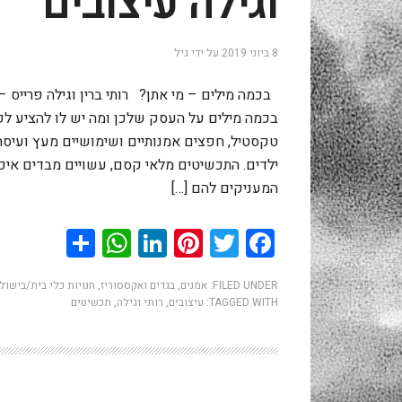
וגילה עיצובים
8 ביוני 2019
על ידי
גיל
בכמה מילים – מי אתן? רותי ברין וגילה פרייס – 
בכמה מילים על העסק שלכן ומה יש לו להציע ל
טקסטיל, חפצים אמנותיים ושימושיים מעץ ועיסת נ
ילדים. התכשיטים מלאי קסם, עשויים מבדים איכו
המעניקים להם […]
hatsApp
Share
LinkedIn
Pinterest
Twitter
Facebook
FILED UNDER:
אמנים
,
בגדים ואקססוריז
,
חנויות כלי בית/בישול
TAGGED WITH:
עיצובים
,
רותי וגילה
,
תכשיטים