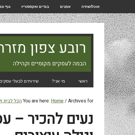
אוכל/שתיה
אמנים
בגדים ואקססוריז
גוף ונ
רובע צפון מזרח
הבמה לעסקים מקומיים וקהילה
ראשי
מי אני?
שירותים לבעלי עסקים
Archives for
/
Home
You are here:
הכל לבית ו
נעים להכיר – עס