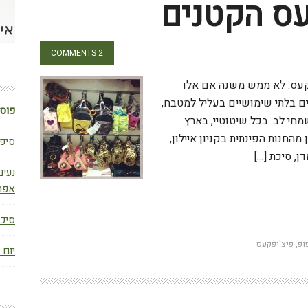
עס הקטנים
2 COMMENTS
פקעס. לא ממש משנה אם אלו
לים בלתי שימושיים בעליל למטבח,
פוסט
חי לב. בכל שיטוטיי, בארץ
 מהחנות הפינתית בקניון איילון,
סיפו
, סיכת […]
נעים
אפר
W
סיכום ב
ופ
,
פיצ'יפקעס
יום 