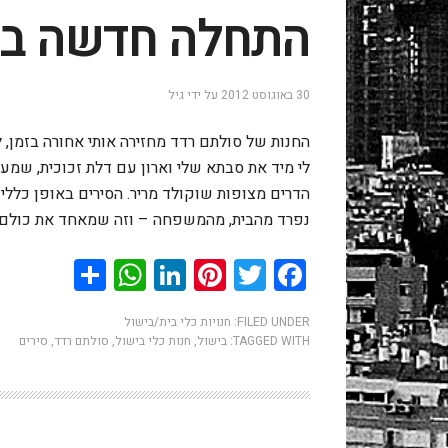
התחלה חדשה בין
30 באוגוסט 2012
על ידי
גיל
החנות של סולתם רדד מחזירה אותי אחורה בזמן, ל
לי מיד את סבתא שלי וארון עם דלת זכוכית, שמעל
הדרים מצופות שוקולד מריר. הסירים באופן כללי
נפרד מהבית, מהמשפחה – וזה שמאחד את כולם, 
hatsApp
Share
LinkedIn
Pinterest
Twitter
Facebook
FILED UNDER:
חנויות כלי בית/בישול
TAGGED WITH:
בישול
,
חנות כלי בישול
,
סולתם רדד
,
סירים