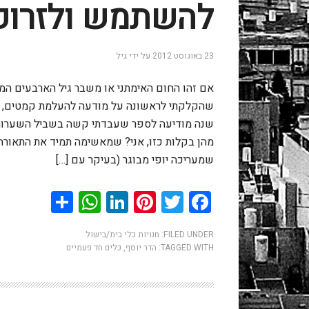
להשתמש ולזרוק 
23 באוגוסט 2012
על ידי
גיל
אם זהו החום האימתני או משבר גיל הארבעים המת
שהקלקתי לראשונה על מודעה להעלמת קמטים, הב
שנה מודיעה לספר שעבדתי קשה בשביל השערות ה
מהן בקלות כזו, אני? שמאשימה תמיד את התאורה ה
שמעריכה יופי מבוגר (בעיקר עם […]
hatsApp
Share
LinkedIn
Pinterest
Twitter
Facebook
FILED UNDER:
חנויות כלי בית/בישול
TAGGED WITH:
הדר יוסף
,
כלים חד פעמיים