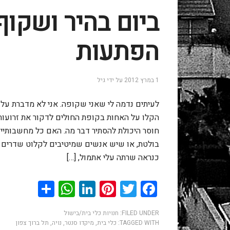
ביום בהיר ושקוף
הפתעות
1 במרץ 2012
על ידי
גיל
לעיתים נדמה לי שאני שקופה. אני לא מדברת על 
הקלו על האחות בקופת החולים לדקור את זרועותיי
חוסר היכולת להסתיר דבר מה. האם כל מחשבותיי
בולטת, או שיש אנשים שמיטיבים לקלוט שדרים ט
כנראה שרתה עלי אתמול, […]
hatsApp
Share
LinkedIn
Pinterest
Twitter
Facebook
FILED UNDER:
חנויות כלי בית/בישול
TAGGED WITH:
כלי בית
,
מיקדו סנטר
,
נויה
,
תל ברוך צפון