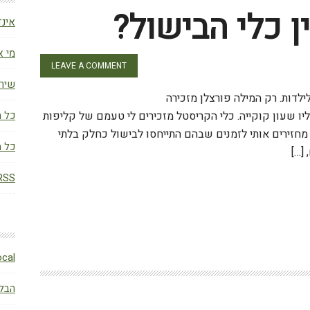
 כלי הבישול?
אינד
מי א
LEAVE A COMMENT
שירו
ילדות. רק המילה פורצלן מזכירה
יו שעון קוקייה. כלי הקריסטל מזכירים לי טעמם של קליפות
כל מ
 מחזירים אותי לזמנים שבהם התייחסו לבישול כחלק בלתי
כל מ
[…]
RSS (פוסטי
W
BLocal – הבלו
הבלו