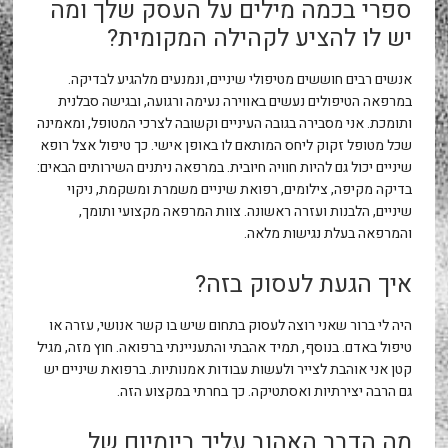
ספרי בכמה מילים על העסק שלך ומה
יש לו להציע לקהילה המקומית?
אנשים רבים חוששים מטיפולי שיניים, ונמנעים מלהגיע לבדיקה.
במרפאה הטיפולים נעשים באווירה נעימה ורגועה, ובגישה סבלנית
ותומכת. אני מסבירה בגובה העיניים וקשובה לצרכי המטופל, ומאמינה
שכל מטופל זקוק ליחס המותאם לו באופן אישי. כך טיפול אצל רופא
שיניים יכול גם להיות חוויה חיובית. במרפאה ניתנים השירותים הבאים:
בדיקה מקיפה, צילומים, רפואת שיניים משמרת ומשקמת, ניקוי
שיניים, הלבנות ועזרה ראשונה. צוות המרפאה מקצועי ותומך,
והמרפאה בעלת נגישות מלאה.
איך הגעת לעסוק בזה?
היה לי ברור שאני רוצה לעסוק בתחום שיש בו קשר אנושי, עזרה או
טיפול באדם. בנוסף, תמיד אהבתי והתעניינתי ברפואה. חוץ מזה, מגיל
קטן אני אוהבת לצייר ולעשות עבודות אמנותיות. ברפואת שיניים יש
גם הרבה יצירתיות ואסתטיקה. כך בחרתי במקצוע הזה.
מה הדבר האהוב עליך ביומיום של