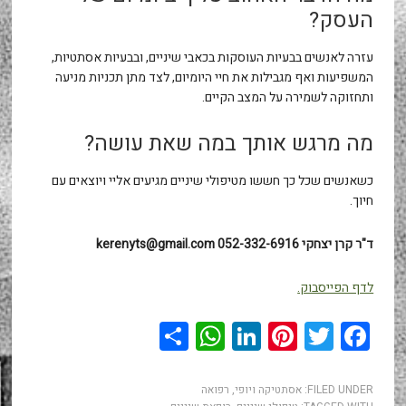
העסק?
עזרה לאנשים בבעיות העוסקות בכאבי שיניים, ובבעיות אסתטיות,
המשפיעות ואף מגבילות את חיי היומיום, לצד מתן תכניות מניעה
ותחזוקה לשמירה על המצב הקיים.
מה מרגש אותך במה שאת עושה?
כשאנשים שכל כך חששו מטיפולי שיניים מגיעים אליי ויוצאים עם
חיוך.
ד"ר קרן יצחקי 052-332-6916
kerenyts@gmail.com
לדף הפייסבוק.
WhatsApp
Share
LinkedIn
Pinterest
Twitter
Facebook
FILED UNDER:
אסתטיקה ויופי
,
רפואה