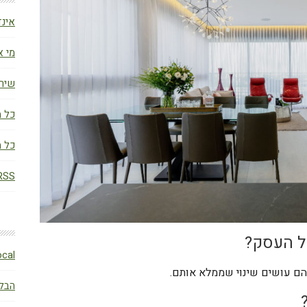
אינד
מי א
שירו
כל מ
כל מ
RSS (פוסטי
ל העסק?
BLocal – הבלו
הם עושים שינוי שממלא אותם.
הבלו