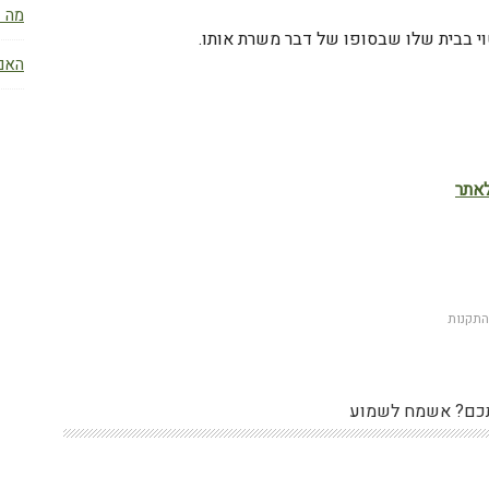
מה ז
וי בבית שלו שבסופו של דבר משרת אותו.
האם 
אתר
W
 התקנות
כם? אשמח לשמוע