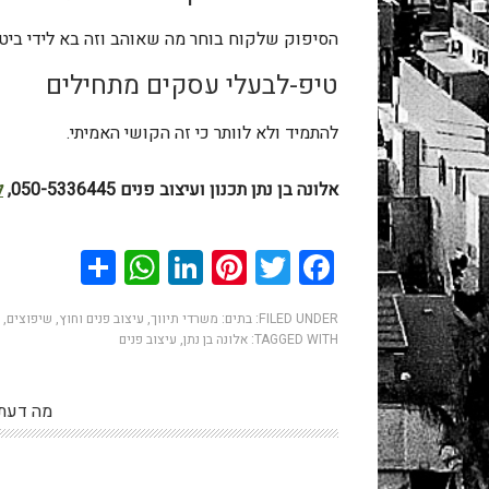
הסיפוק שלקוח בוחר מה שאוהב וזה בא לידי ביט
טיפ-לבעלי עסקים מתחילים
להתמיד ולא לוותר כי זה הקושי האמיתי.
.
אלונה בן נתן תכנון ועיצוב פנים 050-5336445,
ל
.
hatsApp
Share
LinkedIn
Pinterest
Twitter
Facebook
FILED UNDER:
בתים: משרדי תיווך, עיצוב פנים וחוץ, שיפוצים,
TAGGED WITH:
אלונה בן נתן
,
עיצוב פנים
מה דעת