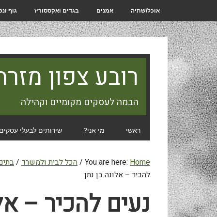
אוכל/שתיה
אמנים
בגדים ואקססוריז
גוף ונ
רובע צפון מזרח
הבמה לעסקים מקומיים וקהילה
ראשי
מי אני?
שירותים לבעלי עסקים
Home
You are here:
/
הכל לבית ולמשרד
/
בתים:
להכיר – אלונה בן נתן
נעים להכיר – אל