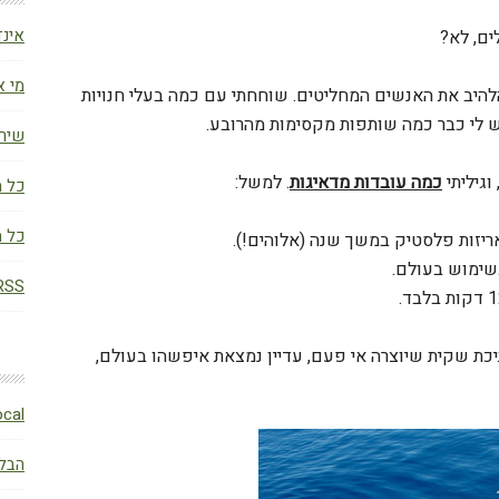
אינד
ים, לא?
מי א
הלהיב את האנשים המחליטים. שוחחתי עם כמה בעלי חנויות
 לי כבר כמה שותפות מקסימות מהרובע.
שירו
וגיליתי
כמה עובדות מדאיגות
. למשל:
כל מ
כל מ
RSS (פוסטי
כת שקית שיוצרה אי פעם, עדיין נמצאת איפשהו בעולם,
BLocal – הבלו
הבלו