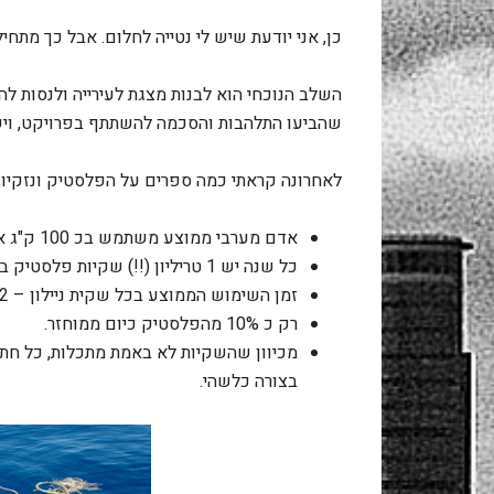
כן, אני יודעת שיש לי נטייה לחלום. אבל כך מתחיל
השלב הנוכחי הוא לבנות מצגת לעירייה ולנסות ל
שהביעו התלהבות והסכמה להשתתף בפרויקט, ויש
לאחרונה קראתי כמה ספרים על הפלסטיק ונזקיו, 
אדם מערבי ממוצע משתמש בכ 100 ק"ג אריזות פלסטיק במשך שנה (אלוהים!).
כל שנה יש 1 טריליון (!!) שקיות פלסטיק בשימוש בעולם.
זמן השימוש הממוצע בכל שקית ניילון – 12 דקות בלבד.
רק כ 10% מהפלסטיק כיום ממוחזר.
מכיוון שהשקיות לא באמת מתכלות, כל חתי
בצורה כלשהי.