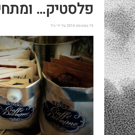
פלסטיק… ומתחיל
15 באוגוסט 2016
על ידי
גיל