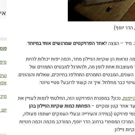
 הדר יוסף)
 מיד – הצצה ל
אחד הפרויקטים שמרגשים אותי במיוחד
.
פוסט
ה, כשגיליתי כמה נוראות הן שקיות הניילון מחד, וכמה יפות יכולות להיות
סיפו
 מעוצבות אחת לזמן מה, ולהתרגל למבטים התמהים של
השנים, המבטים התמהים התחלפו בחיוכים, שאלות והנהונים.
נעים
ינוי כבר מחלחל. איך זה קשור לרובע? סטיי טיונד.
אפר
סיכום ב
יימות
, נכון? במסגרת הפרויקט הזה, החלטתי לנסות לעניין את
צעד אחד קטן ומקיים –
הפחתת כמות שקיות הניילון בהן
יום 
מי פרויקט (במידה והעירייה ובעלי העסקים ישתפו פעולה,
 המרכז המסחרי ברחוב הדר יוסף, המורכב מכמה וכמה חנויות
ת ניילון.