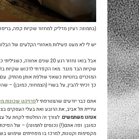
(בתמונה: רעיון מדליק למחזור שקיות קפה, בריסו,
יש לי לא מעט פעילות מאחורי הקלעים של הבלוג.
אבל בואו נחזור רגע 20 שנים אחור
שקיות הבד מנגד. מאז הקפדתי לרכוש שקיות בד
המוכרים בחנויות כשאני שולפת אותן מהתיק. עם 
כך זכיתי להבין, על בשרי (הצמחוני, כמובן) – שהש
אתם כבר יודעים שהצטרפתי ל
פרויקט שכונות מק
עיריית תל אביב, את הרובע ואת בעלי העסקים ב
אנחנו משתמשים
. לצורך זה החלטתי לקחת על עצ
כמובן. ופה אתם(!) נכנסים לתמונה) – של הפיכת
מקסימות וקטנות, למרכז בו מפחיתים שימוש בשקיו