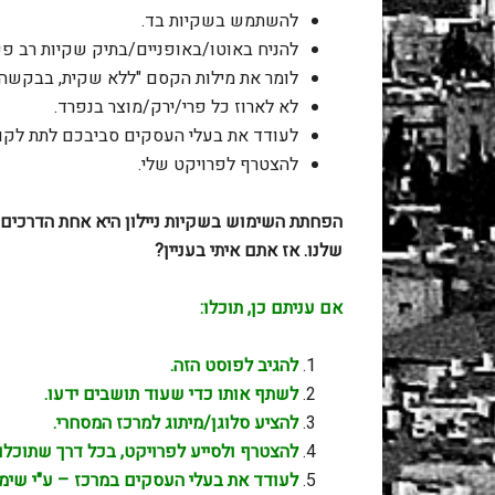
להשתמש בשקיות בד.
להניח באוטו/באופניים/בתיק שקיות רב פע
לומר את מילות הקסם "ללא שקית, בבקשה". 
לא לארוז כל פרי/ירק/מוצר בנפרד.
לעודד את בעלי העסקים סביבכם לתת לקונ
להצטרף לפרויקט שלי.
הפחתת השימוש בשקיות ניילון היא אחת הדרכים 
שלנו. אז אתם איתי בעניין?
אם עניתם כן, תוכלו:
להגיב לפוסט הזה.
לשתף אותו כדי שעוד תושבים ידעו.
להציע סלוגן/מיתוג למרכז המסחרי.
להצטרף ולסייע לפרויקט, בכל דרך שתוכלו (
לעודד את בעלי העסקים במרכז – ע"י שימו