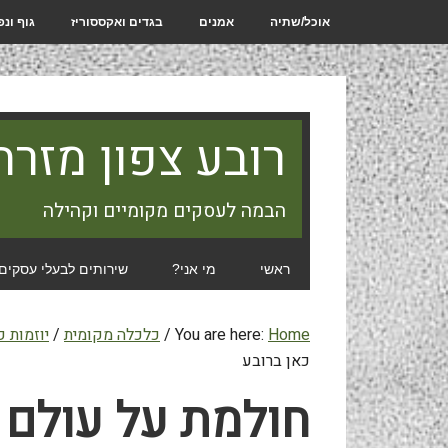
אוכל/שתיה
אמנים
בגדים ואקססוריז
גוף ונ
רובע צפון מזרח
הבמה לעסקים מקומיים וקהילה
ראשי
מי אני?
שירותים לבעלי עסקים
Home
You are here:
/
כלכלה מקומית
/
יוזמות ק
כאן ברובע
חולמת על עולם 