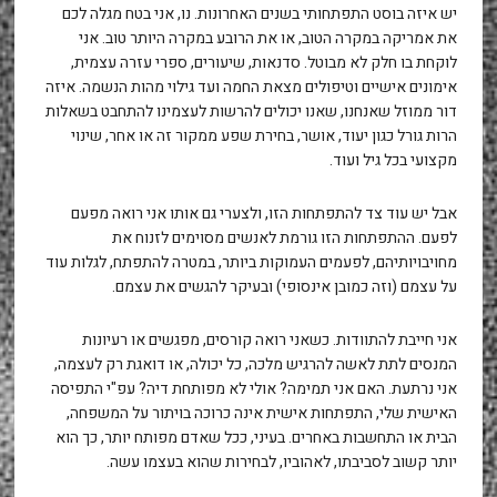
יש איזה בוסט התפתחותי בשנים האחרונות. נו, אני בטח מגלה לכם
את אמריקה במקרה הטוב, או את הרובע במקרה היותר טוב. אני
לוקחת בו חלק לא מבוטל. סדנאות, שיעורים, ספרי עזרה עצמית,
אימונים אישיים וטיפולים מצאת החמה ועד גילוי מהות הנשמה. איזה
דור ממוזל שאנחנו, שאנו יכולים להרשות לעצמינו להתחבט בשאלות
הרות גורל כגון יעוד, אושר, בחירת שפע ממקור זה או אחר, שינוי
מקצועי בכל גיל ועוד.
אבל יש עוד צד להתפתחות הזו, ולצערי גם אותו אני רואה מפעם
לפעם. ההתפתחות הזו גורמת לאנשים מסוימים לזנוח את
מחויבויותיהם, לפעמים העמוקות ביותר, במטרה להתפתח, לגלות עוד
על עצמם (וזה כמובן אינסופי) ובעיקר להגשים את עצמם.
אני חייבת להתוודות. כשאני רואה קורסים, מפגשים או רעיונות
המנסים לתת לאשה להרגיש מלכה, כל יכולה, או דואגת רק לעצמה,
אני נרתעת. האם אני תמימה? אולי לא מפותחת דיה? עפ"י התפיסה
האישית שלי, התפתחות אישית אינה כרוכה בויתור על המשפחה,
הבית או התחשבות באחרים. בעיני, ככל שאדם מפותח יותר, כך הוא
יותר קשוב לסביבתו, לאהוביו, לבחירות שהוא בעצמו עשה.