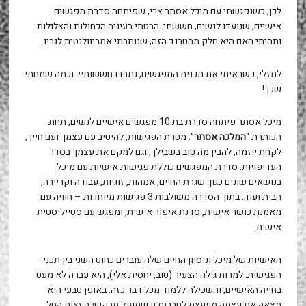
לכן, כשנפגשתי עם מיכל אסתר צבי, שפיתחה סדרת מפגשים
אישיים, שנועדו לנשים, חששתי. הבטתי בעיניה הכחולות והצלולות
ותהיתי האם היא חלק מהטרנד הזה, שנותרתי אמביוולנטית לגביו.
למזלי, כשראיתי את תכנית המפגשים, נתבדו חששותיי. וכמה שמחתי
שכך!
מיכל אסתר פיתחה סדרת בת 10 מפגשים אישיים לנשים, תחת
הכותרת "
המלכה אסתר
". מטרת הפגישות, להיטיב עם עצמך ועם חייך,
לקחת יוזמה, להבין מה טוב בשבילך, וגם למקם את עצמך בסדר
העדיפויות. סדרת המפגשים כוללת פגישות אישיות עם מיכל
בנושאים שונים כגון: שגרת החיים, אמהות, זוגיות, עבודה וקריירה,
הבית ועוד. בתוך הסדרה משולבות 3 פגישות מיוחדות – חוויה עם
מאמנת כושר אישית, סדנת איפור אישית, ומפגש עם סטייליסטית
אישית.
האישיות של מיכל וניסיון החיים שלה עוברים כחוט השני בין תכני
הפגישות. למרות גילה הצעיר (טוב, יחסית אלי), היא עברה לא מעט
בחייה האישיים, והשכילה ללמוד מכל דבר כזה. באופן טבעי היא
מצאה את עצמה מייעצת לחברות וכשמעגל מבקשי העצות החל