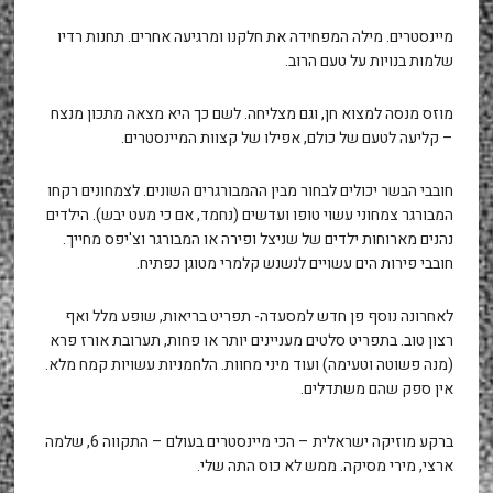
מיינסטרים. מילה המפחידה את חלקנו ומרגיעה אחרים. תחנות רדיו
שלמות בנויות על טעם הרוב.
מוזס מנסה למצוא חן, וגם מצליחה. לשם כך היא מצאה מתכון מנצח
– קליעה לטעם של כולם, אפילו של קצוות המיינסטרים.
חובבי הבשר יכולים לבחור מבין ההמבורגרים השונים. לצמחונים רקחו
המבורגר צמחוני עשוי טופו ועדשים (נחמד, אם כי מעט יבש). הילדים
נהנים מארוחות ילדים של שניצל ופירה או המבורגר וצ'יפס מחייך.
חובבי פירות הים עשויים לנשנש קלמרי מטוגן כפתיח.
לאחרונה נוסף פן חדש למסעדה- תפריט בריאות, שופע מלל ואף
רצון טוב. בתפריט סלטים מעניינים יותר או פחות, תערובת אורז פרא
(מנה פשוטה וטעימה) ועוד מיני מחוות. הלחמניות עשויות קמח מלא.
אין ספק שהם משתדלים.
ברקע מוזיקה ישראלית – הכי מיינסטרים בעולם – התקווה 6, שלמה
ארצי, מירי מסיקה. ממש לא כוס התה שלי.