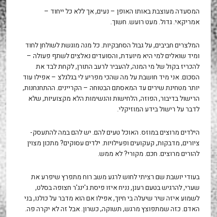
המסעדה מעוצבת באותו האופן – נעים, אך ללא כל ייחוד –
אמריקאי. גדול. מעט רועש. חשוך.
המלצרים חביבים, על גבול הסחבקיות. כל מנה מוגשת לשולחן לחוד
ומיד שואלים למי היא מיועדת, והסועדים נאלצים לשתף פעולה –
להכריז בקול של מי המנה, להעביר לרעב התורן, לקחת לבד את
הסכום. אני מיד חושבת על מה שהכי מפריע לי בגלגלצ – אפילו עוד
יותר מטחינת שירים עד המאסתם הבטוחה – הקריינים. ההתחנחנות,
הרישול בדיבור, הפוזה, הלחישות והנשימות הלא מקצועיות, שלא
לדבר על רישול בידע המוזיקלי.
הילדים מרוצים במוזס. האוכל טעים להם. יש להם במה להתעסק-
ציורים, מדבקות, קעקועים ופעילויות. ילדים עסוקים? מתכון מצוין
להורים מרוצים. חכם. מקורי? לא ממש.
בעודי יושבת שם רציתי לחוש לרגע משב רוח מתפרץ שיפרע את
שערי, להרגיש בטעם רענן, נניח איזו פיסת ג'ינג'ר חצופה בסלט,
לשמוע איזה שיר שיעלה בי חיוך, אפילו אם הוא מדבר על כולנו, בני
האדם. כזה שמתפוצץ מרגש, תשוקה, כשרון. אבל זה לא יקרה פה.