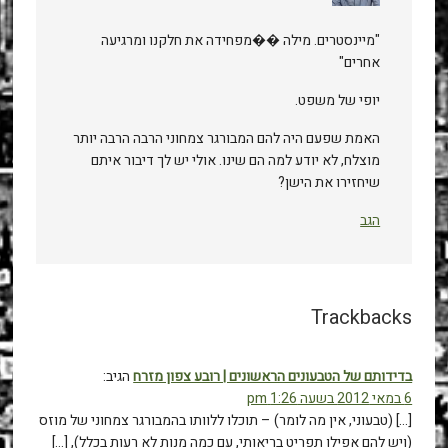
"מיינסטרים. מילה ��מפחידה את חלקנו ומרגיעה
אחרים"
יופי של משפט.
האמת שפעם היה להם המבורגר צמחוני הרבה הרבה יותר
מוצלח, לא יודע למה הם שינו. אולי יש לך דיבור איתם
שיחזירו את הישן?
הגב
Trackbacks
בדידותם של הטבעונים הראשונים | רובע צפון מזרח
הגיב:
6 במאי 2012 בשעה 1:26 pm
[…] (טבעוני, אין מה לומר) – תוכלו ללוותו בהמבורגר צמחוני של מוזס
(ויש להם אפילו תפריט בריאותי, עם כמה מנות לא רעות בכלל), […]