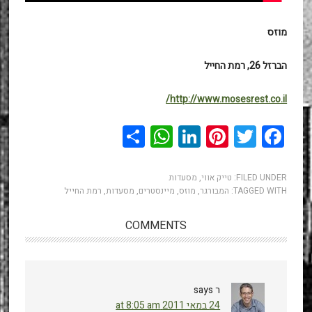
מוזס
הברזל 26, רמת החייל
http://www.mosesrest.co.il/
WhatsApp
Share
LinkedIn
Pinterest
Twitter
Facebook
FILED UNDER:
טייק אווי
,
מסעדות
TAGGED WITH:
המבורגר
,
מוזס
,
מיינסטרים
,
מסעדות
,
רמת החייל
COMMENTS
ר
says
24 במאי 2011 at 8:05 am