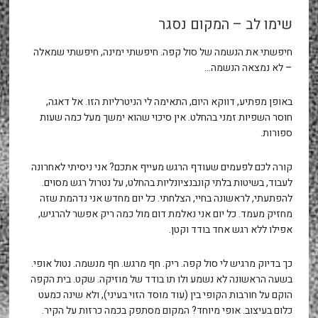
שימו לב – המקום נסגר
חיפשתי את הנשמה של סול קפה. חיפשתי ימינה, חיפשתי שמאלה
– לא נמצאה הנשמה…
באופן מפתיע, דווקא היום, התאימה לי הניטרליות הזו. אל דאגה,
חוסר השפיות זמני בהחלט. אין סיכוי שהוא ימשך מעל כמה שעות
ספורות.
קורה לכם לפעמים שעודף הרגש מעייף אתכם? אני ניסיתי לאחרונה
לעבוד, בשיטות בלתי קונבנציונליות בהחלט, על נטרול רגש מסוים.
להפתעתי, לראשונה בחיי, הצלחתי. כל יום מחדש אני נדהמת שזה
מחזיק מעמד. כל יום אני נאלמת דום מול כמה ריק אפשר להרגיש,
אפילו ללא רגש אחד בודד וקטן.
כך בדיוק מרגיש לי סול קפה. ריק. חף מרגש. חף מנשמה. נטול אופי.
בשעה הראשונה לא נשמע ולו תו בודד של מוזיקה. שקט. בית הקפה
הוקם על חורבות הקופי בין (עוד מוסד הזוי בעיני), ולא שינה כמעט
כלום בעיצוב. אופי מיוחד? המקום מסתפק בכמה כרזות על הקיר.