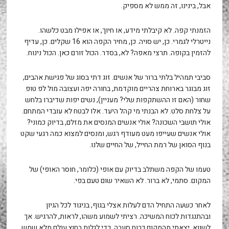
אבל, בינינו, זה ממש לא מספיק.
הזמנתי קפה. לא קיבלתי מידע, או חיוך, או אפילו מבט כלשהו.
נייטרלי לגמרי. כן, יש סויה. כן, מחיר הקפה הוא 16 שקלים. כן, עדיף
להזמין בקופה. תרצי מאפה? לא, בסדר. הכול זורם כאן. הכול נינוח.
סביבי תמהיל בלתי ברור של אנשים. זוג דתי בסוג של פגישת אהבים,
זוג מבוגר בארוחת צהריים מוקדמת, בחורה יפה ועצובה מול לפ טופ
שחור (האם זו ההשתקפות שלי? מעניין), נשים יפות שדיברו בלחש
על צלחת סלט. לא הבנתי מי קהל היעד. אלו לבטח לא עובדי המתחם.
אולי תושבי השכונה? אולי אנשים המנסים את מזלם, בדיוק כמוני?
אולי אנשים שעייפו מעט מעודף רגש, ומנסים למצוא כמה רגעי שקט
בנוף הסואן של רמת החייל, של החיים שלנו.
טעמו של הקפה משתלב בדיוק עם אופי (כלומר, חוסר האופי) של
המקום. סתמי, לא ברור. לא השאיר שום טעם בפי.
לאחר כשעה התחיל הדם לעלות אצלי בגוף, בניגוד לכל הגיון
ובהתנגדות לכוח המשיכה. רציתי לשמוע משהו, לראות, להרגיש. אך
לשווא. יצאתי מהמקום כרוח סערה, כדי לגלות בחוץ עולם מלא שמש,