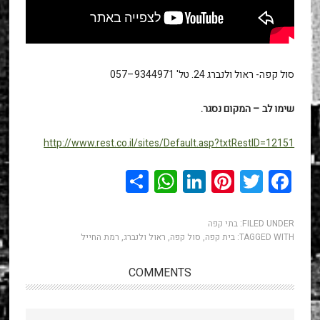
סול קפה- ראול ולנברג 24. טל' 9344971–057
שימו לב – המקום נסגר.
http://www.rest.co.il/sites/Default.asp?txtRestID=12151
WhatsApp
Share
LinkedIn
Pinterest
Twitter
Facebook
FILED UNDER:
בתי קפה
TAGGED WITH:
בית קפה
,
סול קפה
,
ראול ולנברג
,
רמת החייל
COMMENTS