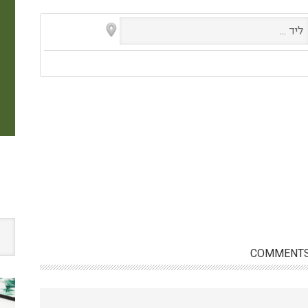
יד
..
W
COMMENT