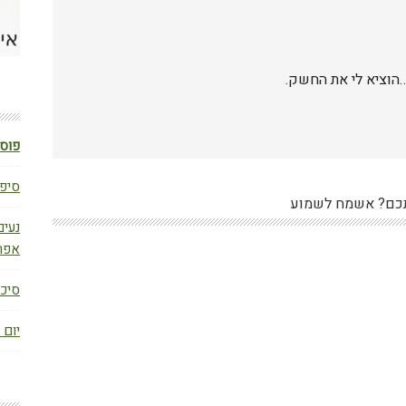
הוציא לי את החשק.
פוסט
סיפו
כם? אשמח לשמוע
נעים
אפר
סיכום ב
יום 