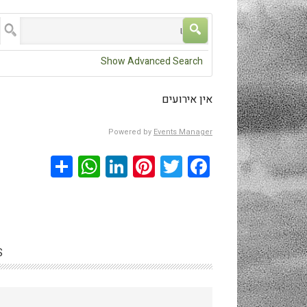
חפש
ל
.
Show Advanced Search
אין אירועים
Powered by
Events Manager
hatsApp
Share
LinkedIn
Pinterest
Twitter
Facebook
S