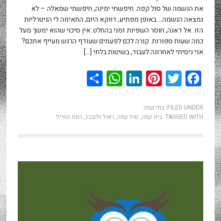
את הנשמה של סול קפה. חיפשתי ימינה, חיפשתי שמאלה – לא
נמצאה הנשמה… באופן מפתיע, דווקא היום, התאימה לי הניטרליות
הזו. אל דאגה, חוסר השפיות זמני בהחלט. אין סיכוי שהוא ימשך מעל
כמה שעות ספורות. קורה לכם לפעמים שעודף הרגש מעייף אתכם?
אני ניסיתי לאחרונה לעבוד, בשיטות בלתי […]
WhatsApp
Share
LinkedIn
Pinterest
Twitter
Facebook
FILED UNDER:
בתי קפה
TAGGED WITH:
בית קפה
,
סול קפה
,
ראול ולנברג
,
רמת החייל