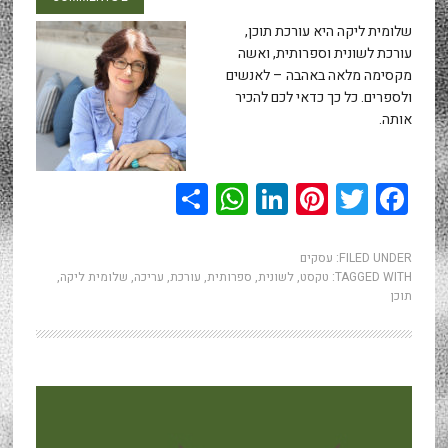
שלומית ליקה היא עורכת תוכן,
עורכת לשונית וספרותית, ואשה
מקסימה מלאה באהבה – לאנשים
ולספרים. כל כך כדאי לכם להכיר
אותה.
WhatsApp
Share
LinkedIn
Pinterest
Twitter
Facebook
FILED UNDER:
עסקים
TAGGED WITH:
טקסט
,
לשונית
,
ספרותית
,
עורכת
,
עריכה
,
שלומית ליקה
,
תוכן