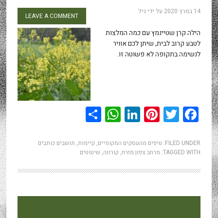
14 במרץ 2020
על ידי
גיל
LEAVE A COMMENT
הילה קרן שטיינמץ עם כמה המלצות
לטבע קרוב לבית, שיתן לכם אוויר
לנשימה בתקופה לא פשוטה זו.
WhatsApp
Share
LinkedIn
Pinterest
Twitter
Facebook
FILED UNDER:
טיפים מהעסקים המקומיים
,
קיימות
,
תושבים כותבים
TAGGED WITH:
מרחב צפון מזרח
,
קורונה
,
שיטוטים