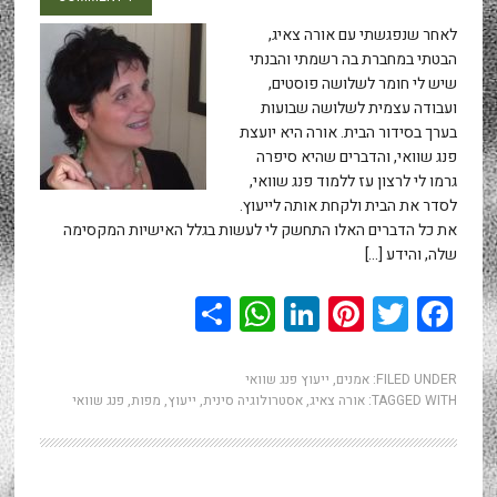
לאחר שנפגשתי עם אורה צאיג,
הבטתי במחברת בה רשמתי והבנתי
שיש לי חומר לשלושה פוסטים,
ועבודה עצמית לשלושה שבועות
בערך בסידור הבית. אורה היא יועצת
פנג שוואי, והדברים שהיא סיפרה
גרמו לי לרצון עז ללמוד פנג שוואי,
לסדר את הבית ולקחת אותה לייעוץ.
את כל הדברים האלו התחשק לי לעשות בגלל האישיות המקסימה
שלה, והידע […]
WhatsApp
Share
LinkedIn
Pinterest
Twitter
Facebook
FILED UNDER:
אמנים
,
ייעוץ פנג שוואי
TAGGED WITH:
אורה צאיג
,
אסטרולוגיה סינית
,
ייעוץ
,
מפות
,
פנג שוואי