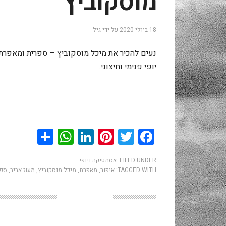
מוסקוביץ
18 ביולי 2020
על ידי
גיל
נעים להכיר את מיכל מוסקוביץ – ספרית ומאפרת
יופי פנימי וחיצוני.
hatsApp
Share
LinkedIn
Pinterest
Twitter
Facebook
FILED UNDER:
אסתטיקה ויופי
TAGGED WITH:
איפור
,
מאפרת
,
מיכל מוסקוביץ
,
מעוז אביב
,
ספר