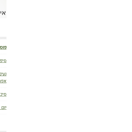
פוסט
סיפו
נעים
אפר
סיכום ב
יום 