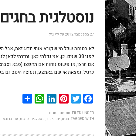
נוסטלגית בחגים
27 בספטמבר 2012
על ידי
גיל
לא בטוחה שכל מי שקורא אותי יודע זאת, אבל הי
לפני 38 שנים. כן, אני גדלתי כאן, וחזרתי לכא
אם תרצו, או פשוט נוחות אם תחפצו (סבא וסבתא
כרגיל, נמצאת אי שם באמצע, ונעוצה היטב גם ב
hatsApp
Share
LinkedIn
Pinterest
Twitter
Facebook
FILED UNDER:
חופשות וחגים
TAGGED WITH:
חגים
,
יום כיפור
,
נוסטלגיה
,
סוכות
,
עוד ברובע