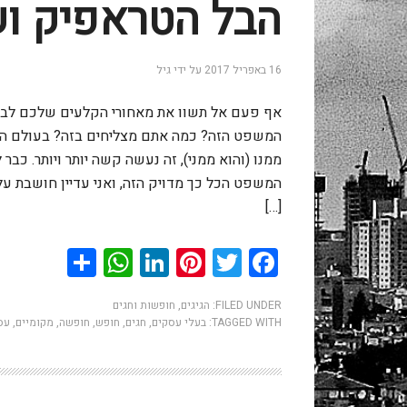
הבל הטראפיק וש
16 באפריל 2017
על ידי
גיל
אף פעם אל תשוו את מאחורי הקלעים שלכם לבמ
המשפט הזה? כמה אתם מצליחים בזה? בעולם הסופ
ממנו (והוא ממני), זה נעשה קשה יותר ויותר. כב
המשפט הכל כך מדויק הזה, ואני עדיין חושבת עלי
[…]
hatsApp
Share
LinkedIn
Pinterest
Twitter
Facebook
FILED UNDER:
הגיגים
,
חופשות וחגים
TAGGED WITH:
בעלי עסקים
,
חגים
,
חופש
,
חופשה
,
מקומיים
,
עס