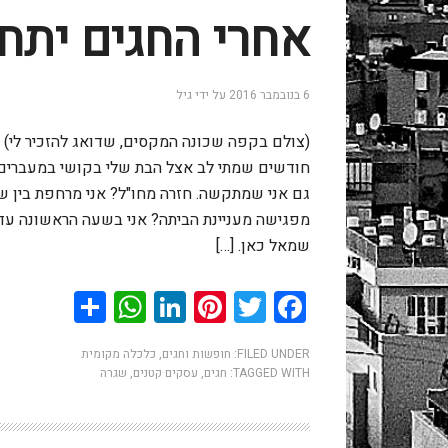
אחרי החגים יתח
6 בנובמבר 2016
על ידי
גיל
(צולם בקפה שכונה המקסים, שדואג להזכיר לי) א
חודשים שמתי לב אצל הבת שלי בקושי במעברים 
גם אני שמתקשה. חזרה מחו"ל? אני מרחפת בין ש
מפגישה מעניינת הביתה? אני בשעה הראשונה עדיין 
שמאל כאן. […]
hatsApp
Share
LinkedIn
Pinterest
Twitter
Facebook
FILED UNDER:
חופשות וחגים
,
כלכלה מקומית
TAGGED WITH:
חגים
,
עסקים קטנים
,
שגרה