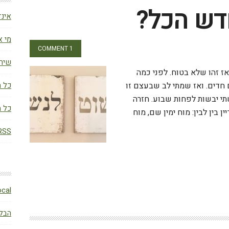
דש הכל?
אינד
מי א
1 COMMENT
שירו
ז זהו שלא בטוח. לפני כמה
חדים. ואז שמתי לב שבעצם זו
כל מ
תי יבשות לפחות שבוע. חזרה
כל מ
בין לבין: מוח ימין שם, מוח
RSS (פוסטי
W
BLocal – הבלו
הבלו