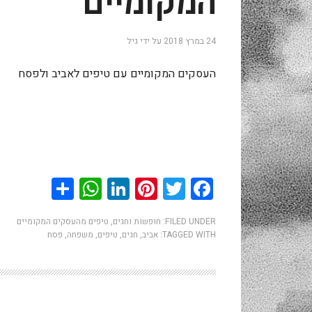
המקומיים
24 במרץ 2018
על ידי
גיל
העסקים המקומיים עם טיפים לאביב ולפסח
hatsApp
Share
LinkedIn
Pinterest
Twitter
Facebook
FILED UNDER:
חופשות וחגים
,
טיפים מהעסקים המקומיים
TAGGED WITH:
אביב
,
חגים
,
טיפים
,
משפחה
,
פסח