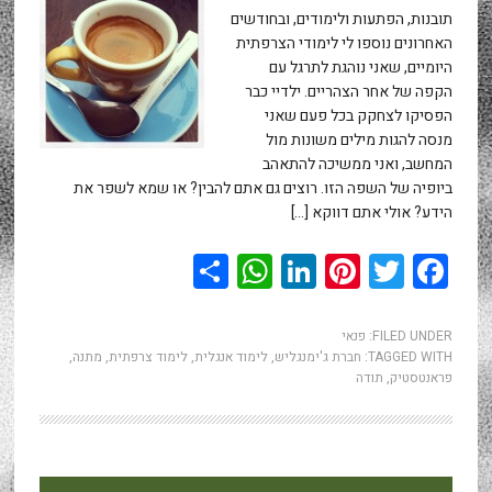
תובנות, הפתעות ולימודים, ובחודשים
האחרונים נוספו לי לימודי הצרפתית
היומיים, שאני נוהגת לתרגל עם
הקפה של אחר הצהריים. ילדיי כבר
הפסיקו לצחקק בכל פעם שאני
מנסה להגות מילים משונות מול
המחשב, ואני ממשיכה להתאהב
ביופיה של השפה הזו. רוצים גם אתם להבין? או שמא לשפר את
הידע? אולי אתם דווקא […]
WhatsApp
Share
LinkedIn
Pinterest
Twitter
Facebook
FILED UNDER:
פנאי
TAGGED WITH:
חברת ג'ימנגליש
,
לימוד אנגלית
,
לימוד צרפתית
,
מתנה
,
פראנטסטיק
,
תודה