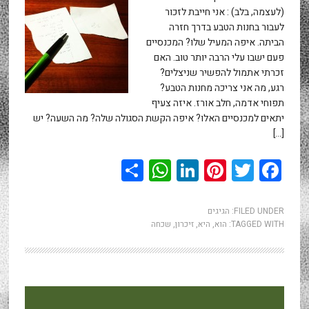
(לעצמה, בלב) : אני חייבת לזכור
לעבור בחנות הטבע בדרך חזרה
הביתה. איפה המעיל שלו? המכנסיים
פעם ישבו עלי הרבה יותר טוב. האם
זכרתי אתמול להפשיר שניצלים?
רגע, מה אני צריכה מחנות הטבע?
תפוחי אדמה, חלב אורז. איזה צעיף
יתאים למכנסיים האלו? איפה הקשת הסגולה שלה? מה השעה? יש
[…]
WhatsApp
Share
LinkedIn
Pinterest
Twitter
Facebook
FILED UNDER:
הגיגים
TAGGED WITH:
הוא
,
היא
,
זיכרון
,
שכחה