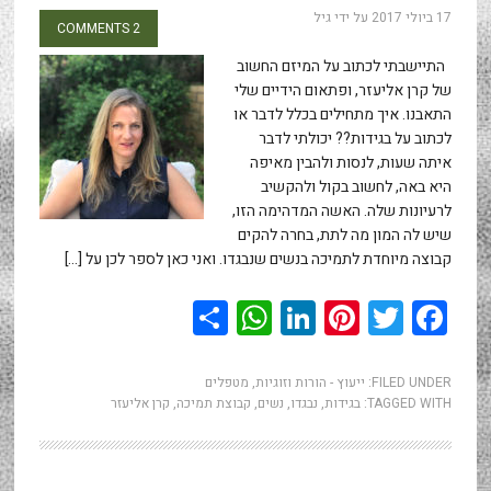
17 ביולי 2017
על ידי
גיל
2 COMMENTS
התיישבתי לכתוב על המיזם החשוב
של קרן אליעזר, ופתאום הידיים שלי
התאבנו. איך מתחילים בכלל לדבר או
לכתוב על בגידות?? יכולתי לדבר
איתה שעות, לנסות ולהבין מאיפה
היא באה, לחשוב בקול ולהקשיב
לרעיונות שלה. האשה המדהימה הזו,
שיש לה המון מה לתת, בחרה להקים
קבוצה מיוחדת לתמיכה בנשים שנבגדו. ואני כאן לספר לכן על […]
WhatsApp
Share
LinkedIn
Pinterest
Twitter
Facebook
FILED UNDER:
ייעוץ - הורות וזוגיות
,
מטפלים
TAGGED WITH:
בגידות
,
נבגדו
,
נשים
,
קבוצת תמיכה
,
קרן אליעזר