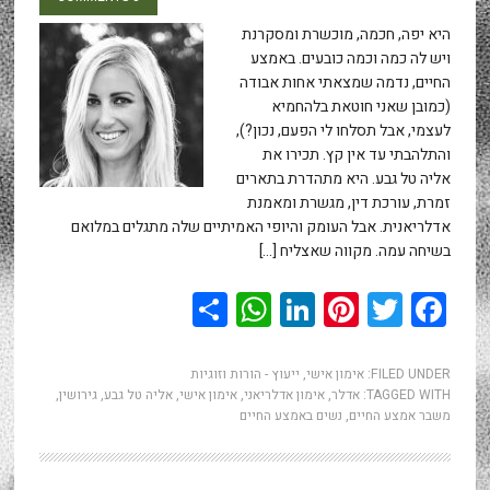
היא יפה, חכמה, מוכשרת ומסקרנת
ויש לה כמה וכמה כובעים. באמצע
החיים, נדמה שמצאתי אחות אבודה
(כמובן שאני חוטאת בלהחמיא
לעצמי, אבל תסלחו לי הפעם, נכון?),
והתלהבתי עד אין קץ. תכירו את
אליה טל גבע. היא מתהדרת בתארים
זמרת, עורכת דין, מגשרת ומאמנת
אדלריאנית. אבל העומק והיופי האמיתיים שלה מתגלים במלואם
בשיחה עמה. מקווה שאצליח […]
WhatsApp
Share
LinkedIn
Pinterest
Twitter
Facebook
FILED UNDER:
אימון אישי
,
ייעוץ - הורות וזוגיות
TAGGED WITH:
אדלר
,
אימון אדלריאני
,
אימון אישי
,
אליה טל גבע
,
גירושין
,
משבר אמצע החיים
,
נשים באמצע החיים