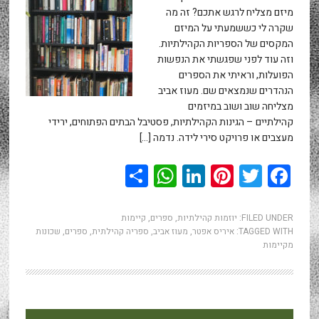
מיזם מצליח לרגש אתכם? זה מה
שקרה לי כששמעתי על המיזם
המקסים של הספריות הקהילתיות.
וזה עוד לפני שפגשתי את הנפשות
הפועלות, וראיתי את הספרים
הנהדרים שנמצאים שם. מעוז אביב
מצליחה שוב ושוב במיזמים
קהילתיים – הגינות הקהילתיות, פסטיבל הבתים הפתוחים, ירידי
מעצבים או פרויקט סירי לידה. נדמה […]
WhatsApp
Share
LinkedIn
Pinterest
Twitter
Facebook
FILED UNDER:
יוזמות קהילתיות
,
ספרים
,
קיימות
TAGGED WITH:
איריס אפטר
,
מעוז אביב
,
ספריה קהילתית
,
ספרים
,
שכונות
מקיימות