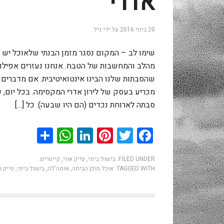
אדרי
20 ביוני 2016
על ידי
גיל
שימו לב – המקום נסגר מזמן הבנתי שלאוכל יש א
מהלב והמחשבות של הטבח. אנחנו נעזרים אפילו 
שהסבתות שלנו הבינו אינטואיטיבית. אם מדברים
מכריע בעסק של לירון אדרי המקסימה. בכל יום, 
סבתה לארוחת נכדים (הם היו שבעה). כל […]
hatsApp
Share
LinkedIn
Pinterest
Twitter
Facebook
FILED UNDER:
בישול ביתי
,
טייק אווי
,
קייטרינג
TAGGED WITH:
אוכל מוכן הביתה
,
אומה'לה
,
בישול ביתי
,
טייק א