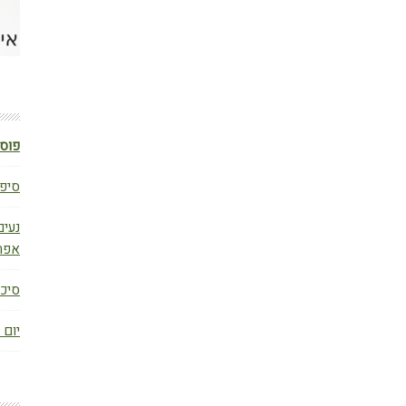
פוסט
סיפו
נעים
אפר
סיכום ב
יום 