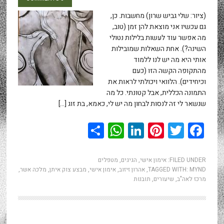
(ציור: שלי גביש שרון) מחשבות. כן,
גם עכשיו אני מוצאת להן זמן (טוב,
מה אפשר עוד לעשות בלילות נטולי
השינה?). אחת השאלות שמובילות
אותי היא מה יש לנו ללמוד
מהתקופה הקשה הזו (כעם
וכיחידים). הלוואי ויכולתי לראות את
התמונה הכללית, אבל קטונתי. כל מה
שנשאר לי זה לנסות לבחון מה יש לי, כאמא, בת זוג […]
WhatsApp
Share
LinkedIn
Pinterest
Twitter
Facebook
FILED UNDER:
אימון אישי
,
הגיגים
,
מטפלים
MYND
TAGGED WITH:
,
אהרון זיזוב
,
אימון אישי
,
מבצע צוק איתן
,
מלכה אשר
,
מרכז לאה"ב
,
שיעורים
,
תובנות