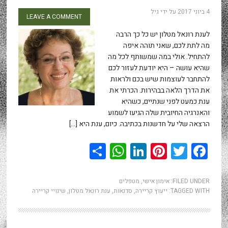
4 ביוני 2017
על ידי
גיל
LEAVE A COMMENT
לענת רונאל מטלון יש כל כך הרבה
מה לתת לכם, שאני תוהה איפה
להתחיל. אולי במה שמשותף לכל מה
שהיא עושה – היא יודעת לעזור לכם
להתחבר לעוצמות שיש בכם ולראות
את הדרך הלאה בבהירות. הכרתי את
ענת כמעט לפני שנתיים, כשהיא
והאנרגיה החיובית שלה הגיעו לשמוע
הרצאה שלי על חדשנות בכתיבה. כיום, ענת היא […]
WhatsApp
Share
LinkedIn
Pinterest
Twitter
Facebook
FILED UNDER:
אימון אישי
,
מטפלים
TAGGED WITH:
ייעוץ קריירה
,
סדנאות
,
ענת רונאל מטלון
,
שינויי קריירה