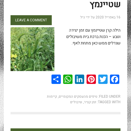
שטיינמץ
16 באפריל 2020
על ידי
גיל
LEAVE A COMMENT
הילה קרן שטיינמץ עם זמן יצירה
וטבע – הכנת ברכת בית משיבולים
שגדלים ממש כאן מתחת לאף.
WhatsApp
Share
LinkedIn
Pinterest
Twitter
Facebook
FILED UNDER:
טיפים מהעסקים המקומיים
,
קיימות
TAGGED WITH:
זמן קציר
,
שיבולים