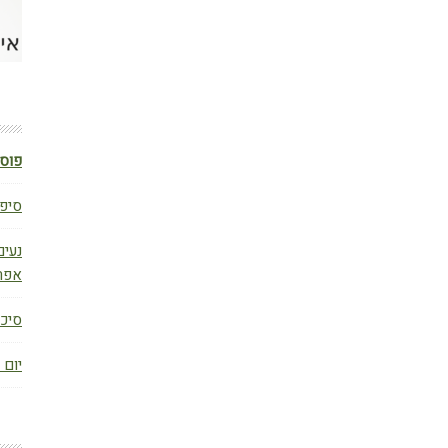
פוסט
סיפו
נעים
אפר
סיכום ב
יום 