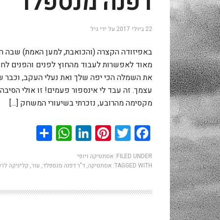
דפנה מנספלד
22 ביולי 2017
על ידי
גיל
באפיזודה הקצרה (והכואבת, למען האמת) שבה הת
מאוד לאפשרות לעבוד מהחוץ לפנים והפנים לחוץ
את השמלה הכי יפה שלך ואת נעלי העקב, וכבר 
עצמך. זה עבד לי אינספור פעמים! זו אולי הסי
מקסימה מהרובע, נזכרתי בשיעורי המשחק […]
hatsApp
Share
LinkedIn
Pinterest
Twitter
Facebook
FILED UNDER:
אסתטיקה ויופי
TAGGED WITH:
אסתטיקה
,
ד"ר דפנה מנספלד
,
עור
,
קליניקה לר