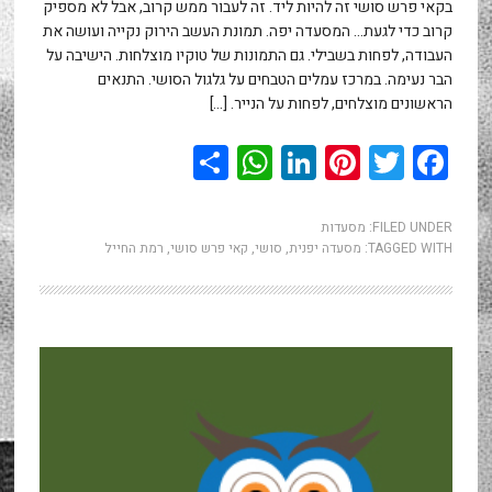
בקאי פרש סושי זה להיות ליד. זה לעבור ממש קרוב, אבל לא מספיק
קרוב כדי לגעת… המסעדה יפה. תמונת העשב הירוק נקייה ועושה את
העבודה, לפחות בשבילי. גם התמונות של טוקיו מוצלחות. הישיבה על
הבר נעימה. במרכז עמלים הטבחים על גלגול הסושי. התנאים
הראשונים מוצלחים, לפחות על הנייר. […]
WhatsApp
Share
LinkedIn
Pinterest
Twitter
Facebook
FILED UNDER:
מסעדות
TAGGED WITH:
מסעדה יפנית
,
סושי
,
קאי פרש סושי
,
רמת החייל