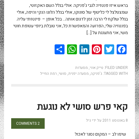
בראש איזו פנטזיה לגבי ג'פניקה. אולי בגלל השם האקזוטי,
שמצטלצל לי כליטוף של סונוקו, אולי בגלל הלוגו הנקי והיפה, אולי
בגלל שלקח לי הרבה זמן לדגום אותה… בכל אופן – פינטזתי עליה.
בפנטזיה שלי, הפרועה והמאפשרת כל, אני טובלת ביופי עטופת חוטי
משי, אני מתענגת על […]
WhatsApp
Share
LinkedIn
Pinterest
Twitter
Facebook
FILED UNDER:
טייק אווי
,
מסעדות
TAGGED WITH:
ג'פניקה
,
מסעדה יפנית
,
סושי
,
רמת החייל
קאי פרש סושי לא נוגעת
8 באוגוסט 2011
על ידי
גיל
2 COMMENTS
שימו לב – המקום נסגר לאכול