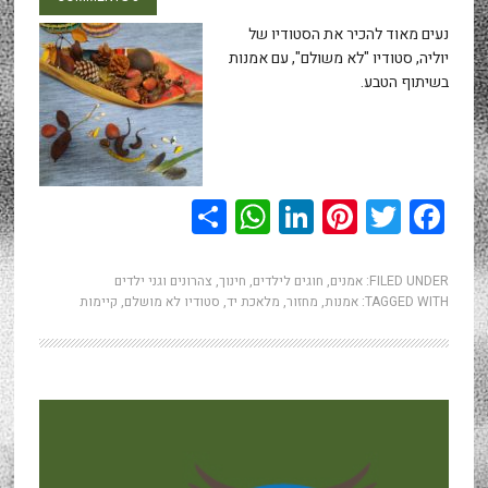
נעים מאוד להכיר את הסטודיו של
יוליה, סטודיו "לא משולם", עם אמנות
בשיתוף הטבע.
WhatsApp
Share
LinkedIn
Pinterest
Twitter
Facebook
FILED UNDER:
אמנים
,
חוגים לילדים, חינוך, צהרונים וגני ילדים
TAGGED WITH:
אמנות
,
מחזור
,
מלאכת יד
,
סטודיו לא מושלם
,
קיימות