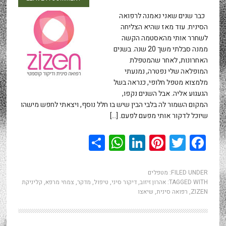
כבר שנים שאני נאמנה לרפואה
הסינית. עוד מאז שהיא הצליחה
לשחרר אותי מהאסטמה הקשה
ממנה סבלתי משך 20 שנה. בשנים
האחרונות, לאחר שהמטפלת
המופלאה שלי נפטרה, נמנעתי
מלמצוא מטפל חלופי, כנראה בשל
הגעגוע אליה. אבל השנים נקפו,
המקום השמור לה בלבי הבין שיש בו חלל נוסף, ויצאתי לחפש מישהו
שיוכל לדקור אותי מפעם לפעם. […]
WhatsApp
Share
LinkedIn
Pinterest
Twitter
Facebook
FILED UNDER:
מטפלים
TAGGED WITH:
אהרון זיזוב
,
דיקור סיני
,
טיפול
,
מדקר
,
צמחי מרפא
,
קליניקת
ZIZEN
,
רפואה סינית
,
שיאצו