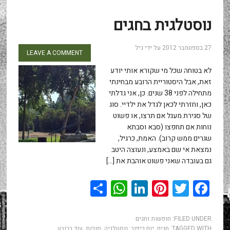
נוסטלגית בחגים
27 בספטמבר 2012
על ידי
גיל
LEAVE A COMMENT
לא בטוחה שכל מי שקורא אותי יודע
זאת, אבל היסטוריית הרובע מבחינתי
מתחילה לפני 38 שנים. כן, אני גדלתי
כאן, וחזרתי לכאן לגדל את ילדיי. סוג
של סגירת מעגל אם תרצו, או פשוט
נוחות אם תחפצו (סבא וסבתא
שגרים ממש קרוב). האמת, כרגיל,
נמצאת אי שם באמצע, ונעוצה היטב
גם בעובדה שאני פשוט אוהבת את […]
WhatsApp
Share
LinkedIn
Pinterest
Twitter
Facebook
FILED UNDER:
חופשות וחגים
TAGGED WITH:
חגים
,
יום כיפור
,
נוסטלגיה
,
סוכות
,
עוד ברובע