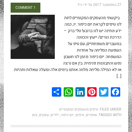
27 בספטמבר 2017
על ידי
גיל
1 COMMENT
ביקשתי מהעסקים המקומיים לתת
לנו טיפים לקראת יום כיפור. יו, כמה
ידע ונתינה יש לנו ברובע! טלי ברק –
הדרכת הורים/ ייעוץ והכוונה
במשברים משפחתיים, עם טיפ על
השפעת הסליחה על אחדות
המשפחה: יום כיפור מזמן לנו חשבון
נפש והתבוננות פנימית. בין אם נרצה
או לא המילה סליחה מלווה אותנו בימים אלה ומעלה שאלות ותהיות.
[…]
WhatsApp
Share
LinkedIn
Pinterest
Twitter
Facebook
FILED UNDER:
טיפים מהעסקים המקומיים
TAGGED WITH:
אופניים
,
טיפים
,
יום כיפור
,
ילדים
,
עסקים
,
צום