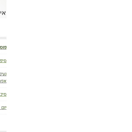
פוסט
סיפו
נעים
אפר
סיכום ב
יום 