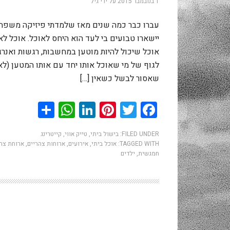
1 בנובמבר 2015
על ידי
גיל
עברו כבר כמה שנים מאז שלמדתי פיזיקה משפחת
יישארו טבועים בי לעד הוא היחס לאוכל. אוכל לא 
אוכל שיכול להיות מוטען במחשבות, רגשות ואנרגי
לגוף של מי שאוכל אותו יחד עם אותו המטען (ל
שאסור לבשל כשאין […]
hatsApp
Share
LinkedIn
Pinterest
Twitter
Facebook
FILED UNDER:
בישול ביתי
,
טייק אווי
,
קייטרינג
TAGGED WITH:
אוכל ביתי
,
אירועים
,
ארוחות צהריים
,
ארוחת צה
חמגשית
,
ילדים