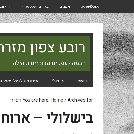
אוכל/שתיה
אמנים
בגדים ואקססוריז
גוף ונ
רובע צפון מזרח
הבמה לעסקים מקומיים וקהילה
ראשי
מי אני?
שירותים לבעלי עסקים
Archives for דפי רז
/
Home
You are here:
בישלולי – ארוחו