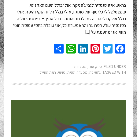
בראש איזו פנטזיה לגבי ג'פניקה. אולי בגלל השם האקזוטי,
שמצטלצל לי כליטוף של סונוקו, אולי בגלל הלוגו הנקי והיפה, אולי
בגלל שלקח לי הרבה זמן לדגום אותה… בכל אופן – פינטזתי עליה.
בפנטזיה שלי, הפרועה והמאפשרת כל, אני טובלת ביופי עטופת חוטי
משי, אני מתענגת על […]
WhatsApp
Share
LinkedIn
Pinterest
Twitter
Facebook
FILED UNDER:
טייק אווי
,
מסעדות
TAGGED WITH:
ג'פניקה
,
מסעדה יפנית
,
סושי
,
רמת החייל