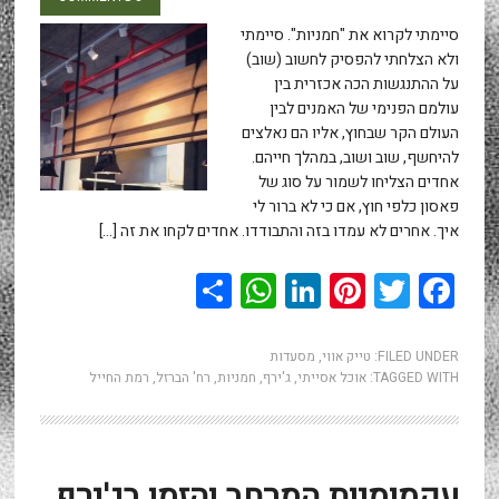
סיימתי לקרוא את "חמניות". סיימתי
ולא הצלחתי להפסיק לחשוב (שוב)
על ההתנגשות הכה אכזרית בין
עולמם הפנימי של האמנים לבין
העולם הקר שבחוץ, אליו הם נאלצים
להיחשף, שוב ושוב, במהלך חייהם.
אחדים הצליחו לשמור על סוג של
פאסון כלפי חוץ, אם כי לא ברור לי
איך. אחרים לא עמדו בזה והתבודדו. אחדים לקחו את זה […]
WhatsApp
Share
LinkedIn
Pinterest
Twitter
Facebook
FILED UNDER:
טייק אווי
,
מסעדות
TAGGED WITH:
אוכל אסייתי
,
ג'ירף
,
חמניות
,
רח' הברזל
,
רמת החייל
עקמומיות המרחב והזמן בג'ירף