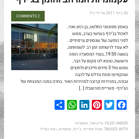
30 ביוני 2011
על ידי
גיל
2 COMMENTS
באופן ספונטני החלטנו, בן הזוג ואני,
לאכול בג'ירף בשישי בערב, ממש
לפני הופעה של שנסונים צרפתיים…
לא עמד לרשותנו זמן רב. לשמחתנו,
בשעה 19:50, בעוד המסעדה הומה
ורועשת, נמצא לנו מקום על הבר,
ממש מול 3 סינים חייכנים ולחוצים
שהקפיצו מנות נודלס על להבה
גבוהה, במהירות קרובה למהירות האור. בחרנו במנה המנצחת של
הג'ירף- פטריית פורטובלו […]
WhatsApp
Share
LinkedIn
Pinterest
Twitter
Facebook
FILED UNDER:
טייק אווי
,
מסעדות
TAGGED WITH:
אוכל אסייתי
,
ג'ירף
,
מסעדות
,
רמת החייל