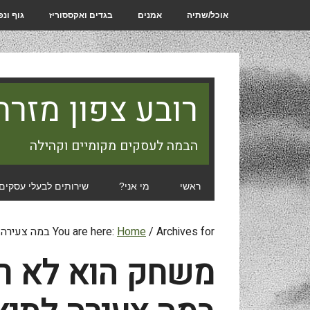
אוכל/שתיה
אמנים
בגדים ואקססוריז
גוף ונ
רובע צפון מזרח
הבמה לעסקים מקומיים וקהילה
ראשי
מי אני?
שירותים לבעלי עסקים
Archives for במה צעירה לתיאטרון
/
Home
You are here:
משחק הוא לא ר