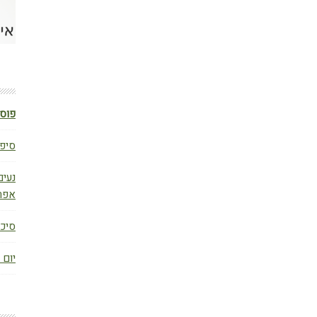
פוסט
סיפו
נעים
אפר
סיכום ב
יום 