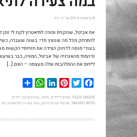
במה צעירה לתיא
8 בדצמבר 2014
על ידי
גיל
את אביטל, שחקנית ומורה לתיאטרון לקח לי זמן ל
להתרחק מכל מה שנוצץ מדי. בשנה שעברה, כשילדי
בעודי מנסה לדחוק הצידה את חוויותיי הקשות משי
נדהמתי מהאנרגיה של אביטל, המורה, כבר בשיעור 
לייחס את ההתלהבות שלה מעצמה – האם […]
hatsApp
Share
LinkedIn
Pinterest
Twitter
Facebook
FILED UNDER:
חוגים לילדים, חינוך, צהרונים וגני ילדים
TAGGED WITH:
אביטל קורמן כרמון
,
במה צעירה לתיאטרון
,
חוג 