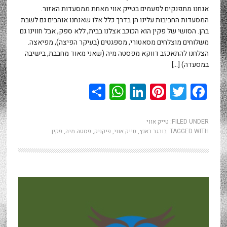
אנחנו מתפנקים לפעמים בטייק אווי מאחת ממסעדות האזור.
המסעדות החביבות עלינו הן בדרך כלל אלו שאנחנו אוהבים גם לשבת
בהן. הסושי של פקין הוא הכוכב אצלנו בבית, ללא ספק, אבל חווינו גם
משלוחים מוצלחים מסאטורי, מספגטים (בעיקר הפיצה), מפיאצה.
הצלחנו להתאכזב דווקא מפסטה מיה (שאני מאוד מחבבת, בישיבה
במסעדה) […]
WhatsApp
Share
LinkedIn
Pinterest
Twitter
Facebook
FILED UNDER:
טייק אווי
TAGGED WITH:
בורגר ראנץ
,
טייק אווי
,
פיקניק
,
פסטה מיה
,
פקין