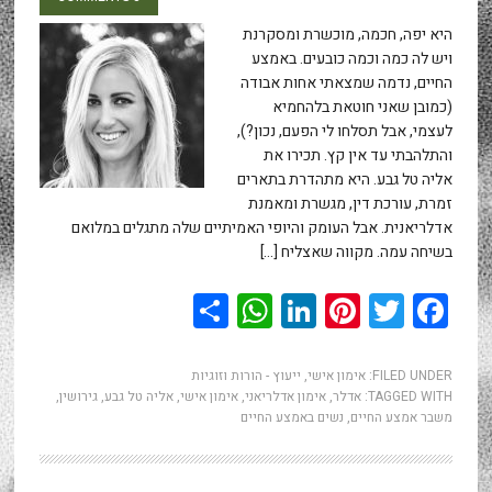
היא יפה, חכמה, מוכשרת ומסקרנת
ויש לה כמה וכמה כובעים. באמצע
החיים, נדמה שמצאתי אחות אבודה
(כמובן שאני חוטאת בלהחמיא
לעצמי, אבל תסלחו לי הפעם, נכון?),
והתלהבתי עד אין קץ. תכירו את
אליה טל גבע. היא מתהדרת בתארים
זמרת, עורכת דין, מגשרת ומאמנת
אדלריאנית. אבל העומק והיופי האמיתיים שלה מתגלים במלואם
בשיחה עמה. מקווה שאצליח […]
WhatsApp
Share
LinkedIn
Pinterest
Twitter
Facebook
FILED UNDER:
אימון אישי
,
ייעוץ - הורות וזוגיות
TAGGED WITH:
אדלר
,
אימון אדלריאני
,
אימון אישי
,
אליה טל גבע
,
גירושין
,
משבר אמצע החיים
,
נשים באמצע החיים