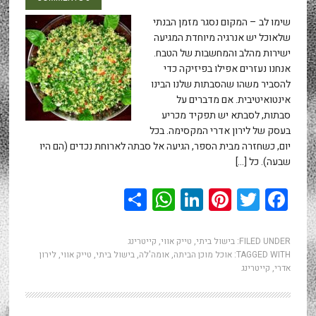
שימו לב – המקום נסגר מזמן הבנתי
שלאוכל יש אנרגיה מיוחדת המגיעה
ישירות מהלב והמחשבות של הטבח.
אנחנו נעזרים אפילו בפיזיקה כדי
להסביר משהו שהסבתות שלנו הבינו
אינטואיטיבית. אם מדברים על
סבתות, לסבתא יש תפקיד מכריע
בעסק של לירון אדרי המקסימה. בכל
יום, כשחזרה מבית הספר, הגיעה אל סבתה לארוחת נכדים (הם היו
שבעה). כל […]
WhatsApp
Share
LinkedIn
Pinterest
Twitter
Facebook
FILED UNDER:
בישול ביתי
,
טייק אווי
,
קייטרינג
TAGGED WITH:
אוכל מוכן הביתה
,
אומה'לה
,
בישול ביתי
,
טייק אווי
,
לירון
אדרי
,
קייטרינג