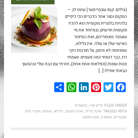
(צילום: קסו שכמייסטר) שימו לב –
המקום נסגר אחד הדברים הכי כיפיים
בלהיות בלוגרית מקומית הוא להכיר
מקומות חדשים, ובמיוחד את מי
שעומד מאחוריהם, ואת הסיפור
האישי שלו או שלה. את גלילא,
שנפתחה לא מזמן, על חורבות ניקי
רוז, כבר דגמתי כמה פעמים. טעמתי
מנות שונות (ונפלאות אחת אחת), חזרתי עם הבת שלי ובהמשך
הבאתי אפילו […]
WhatsApp
Share
LinkedIn
Pinterest
Twitter
Facebook
FILED UNDER:
טייק אווי
,
מסעדות
TAGGED WITH:
אוכל גלילי
,
אוכל מקומי
,
גלילא
,
חומוס
,
חומרי גלם
מקומיים
,
מסעדה
,
נאות אפקה